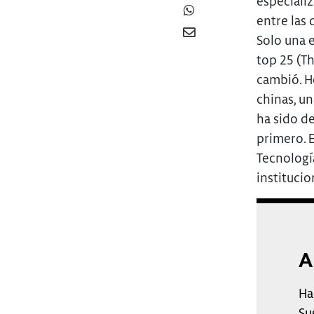
especiali
entre las
Solo una e
top 25 (Th
cambió. H
chinas, u
ha sido de
primero. E
Tecnología
institucio
A
Ha
Su