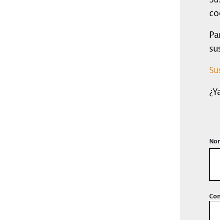
co
Pa
su
Su
¿Y
Nom
Con