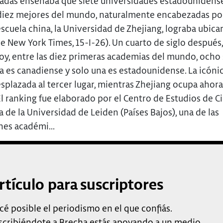
zadas enseñaba que siete universidades estadounidens
 diez mejores del mundo, naturalmente encabezadas po
scuela china, la Universidad de Zhejiang, lograba ubicar
e New York Times, 15-I-26). Un cuarto de siglo después
oy, entre las diez primeras academias del mundo, ocho
na es canadiense y solo una es estadounidense. La icóni
splazada al tercer lugar, mientras Zhejiang ocupa ahora
l ranking fue elaborado por el Centro de Estudios de Ci
 de la Universidad de Leiden (Países Bajos), una de las
nes académi...
rtículo para suscriptores
cé posible el periodismo en el que confiás.
scribiéndote a Brecha estás apoyando a un medio