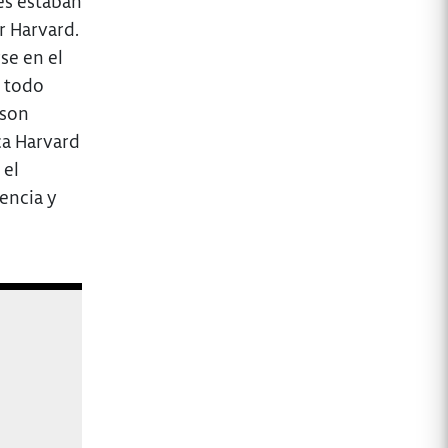
es estaban
r Harvard.
se en el
, todo
 son
ca Harvard
 el
encia y