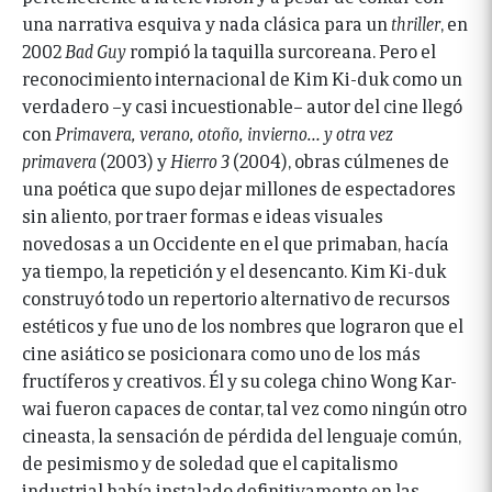
una narrativa esquiva y nada clásica para un
thriller
, en
2002
Bad Guy
rompió la taquilla surcoreana. Pero el
reconocimiento internacional de Kim Ki-duk como un
verdadero –y casi incuestionable– autor del cine llegó
con
Primavera, verano, otoño, invierno… y otra vez
primavera
(2003) y
Hierro 3
(2004), obras cúlmenes de
una poética que supo dejar millones de espectadores
sin aliento, por traer formas e ideas visuales
novedosas a un Occidente en el que primaban, hacía
ya tiempo, la repetición y el desencanto. Kim Ki-duk
construyó todo un repertorio alternativo de recursos
estéticos y fue uno de los nombres que lograron que el
cine asiático se posicionara como uno de los más
fructíferos y creativos. Él y su colega chino Wong Kar-
wai fueron capaces de contar, tal vez como ningún otro
cineasta, la sensación de pérdida del lenguaje común,
de pesimismo y de soledad que el capitalismo
industrial había instalado definitivamente en las