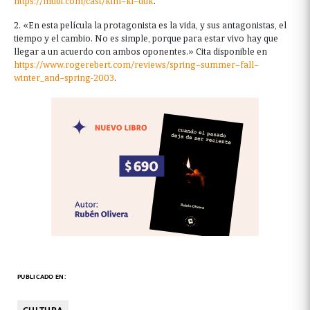
https
://
mubi
.
com
/
cast
/
kim
–
ki
–
duk
.
2. «En esta película la protagonista es la vida, y sus antagonistas, el
tiempo y el cambio. No es simple, porque para estar vivo hay que
llegar a un acuerdo con ambos oponentes.» Cita disponible en
https
://
www
.
rogerebert
.
com
/
reviews
/
spring
–
summer
–
fall
–
winter
_
and
–
spring
-2003
.
PUBLICADO EN:
CULTURA