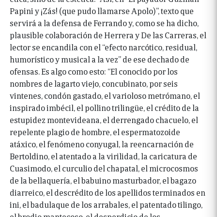
Papini y ¡Zás! (que pudo llamarse Apolo)”, texto que
servirá a la defensa de Ferrando y, como se ha dicho,
plausible colaboración de Herrera y De las Carreras, el
lector se encandila con el “efecto narcótico, residual,
humorístico y musical a la vez” de ese dechado de
ofensas. Es algo como esto: “El conocido por los
nombres de lagarto viejo, concubinato, por seis
vintenes, condón gastado, el varioloso metrómano, el
inspirado imbécil, el pollino trilingüe, el crédito de la
estupidez montevideana, el derrengado chacuelo, el
repelente plagio de hombre, el espermatozoide
atáxico, el fenómeno conyugal, la reencarnación de
Bertoldino, el atentado a la virilidad, la caricatura de
Cuasimodo, el curculio del chapatal, el microcosmos
de la bellaquería, el babuino masturbador, el bagazo
diarreico, el descrédito de los apellidos terminados en
ini, el badulaque de los arrabales, el patentado tilingo,
el brodio mantecoso, el desperdicio de los