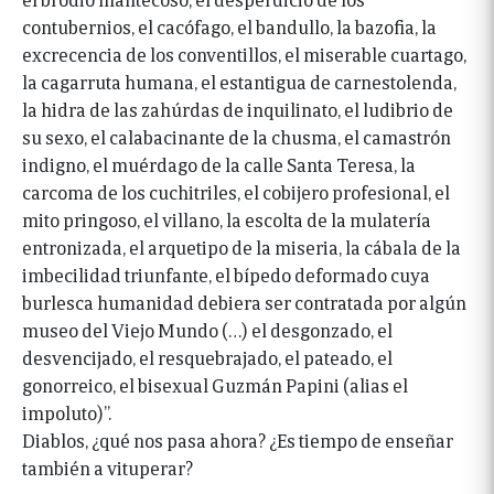
contubernios, el cacófago, el bandullo, la bazofia, la
excrecencia de los conventillos, el miserable cuartago,
la cagarruta humana, el estantigua de carnestolenda,
la hidra de las zahúrdas de inquilinato, el ludibrio de
su sexo, el calabacinante de la chusma, el camastrón
indigno, el muérdago de la calle Santa Teresa, la
carcoma de los cuchitriles, el cobijero profesional, el
mito pringoso, el villano, la escolta de la mulatería
entronizada, el arquetipo de la miseria, la cábala de la
imbecilidad triunfante, el bípedo deformado cuya
burlesca humanidad debiera ser contratada por algún
museo del Viejo Mundo (…) el desgonzado, el
desvencijado, el resquebrajado, el pateado, el
gonorreico, el bisexual Guzmán Papini (alias el
impoluto)”.
Diablos, ¿qué nos pasa ahora? ¿Es tiempo de enseñar
también a vituperar?