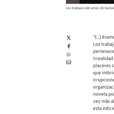
Los trabajos del amor, de Damiá
“(…) éramo
Los trabaj
pertenece 
irrealidad
placeres s
que imbric
irrupcione
organizac
novela pol
vez más a
esta edici