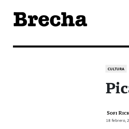
Semanario Brecha
Brecha
CULTURA
Pic
Sofi Ric
18 febrero, 