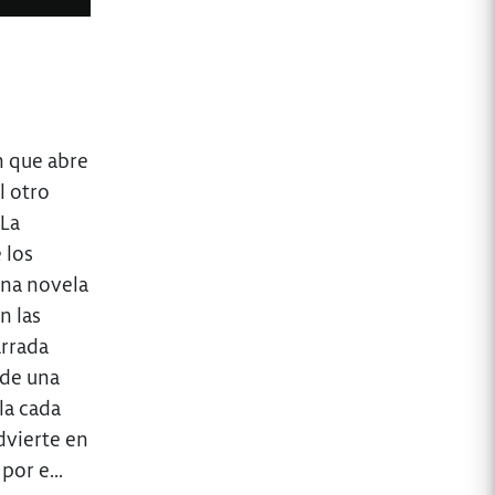
n que abre
l otro
“La
 los
una novela
n las
arrada
 de una
la cada
dvierte en
por e...