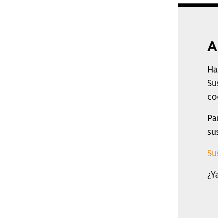
A
Ha
Su
co
Pa
su
Su
¿Y