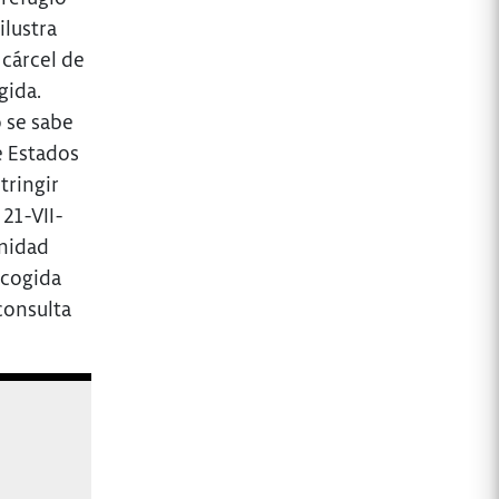
ilustra
 cárcel de
gida.
o se sabe
e Estados
tringir
 21-VII-
gnidad
acogida
consulta