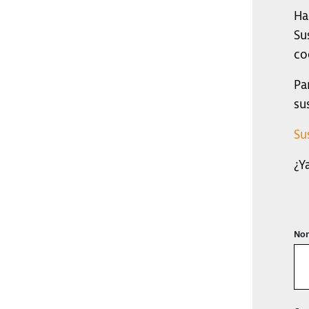
Ha
Su
co
Pa
su
Su
¿Y
Nom