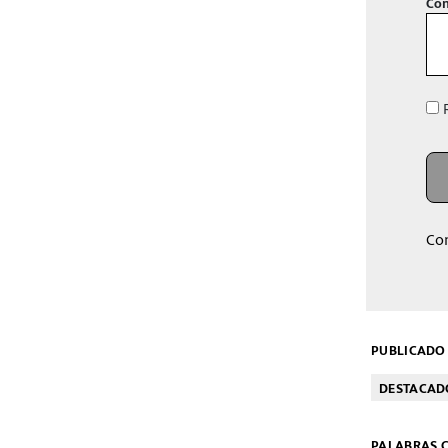
Con
R
Co
PUBLICADO 
DESTACAD
PALABRAS C