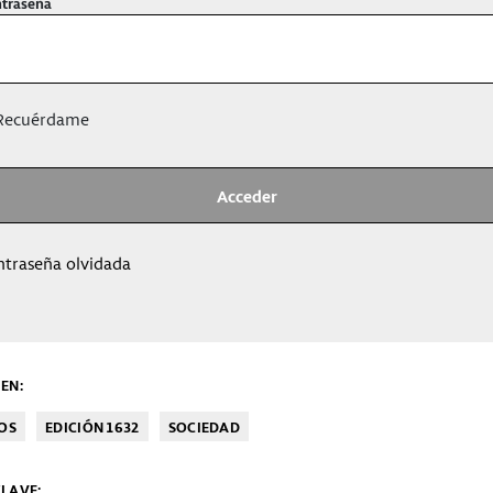
traseña
ecuérdame
ntraseña olvidada
EN:
OS
EDICIÓN 1632
SOCIEDAD
LAVE: