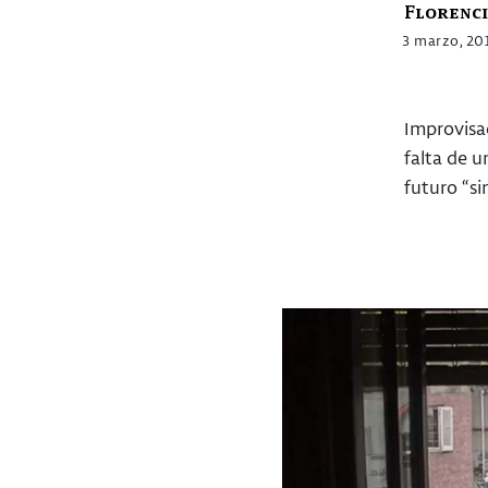
Florenc
3 marzo, 20
Improvisac
falta de u
futuro “si