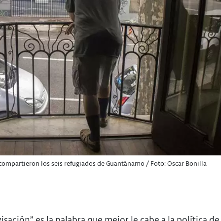
e compartieron los seis refugiados de Guantánamo / Foto: Oscar Bonilla
isación” es la palabra que mejor le cabe a la política de