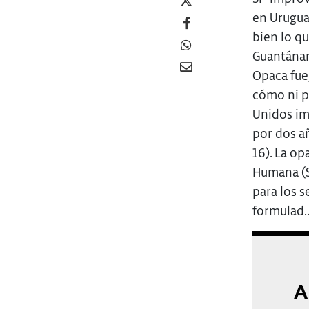
en Uruguay
bien lo qu
Guantánam
Opaca fue,
cómo ni p
Unidos im
por dos añ
16). La o
Humana (S
para los 
formulad..
A