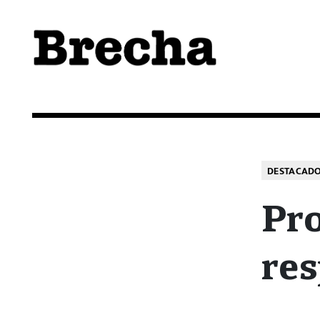
Semanario Brecha
Brecha
DESTACAD
Pr
res