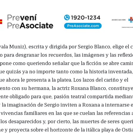
ala Muniz), escrita y dirigida por Sergio Blanco, elige el
do para desgranar los recuerdos, las imágenes y las reflex
pone como queriendo señalar que la ficción se abre cam
ue quizás ya no importe tanto como la historia inventada
e ahora le presenta a la platea. Los lazos del cariño y el
nto con su hermana, la actriz Roxana Blanco, constituye
ente obligado para que, pasión teatral compartida mediant
la imaginación de Sergio inviten a Roxana a internarse 
ivencias familiares en las que se cuelan las referencias a
 los desaparecidos y, por cierto, las muertes de seres quer
e y proyecta sobre el horizonte de la itálica playa de Osti