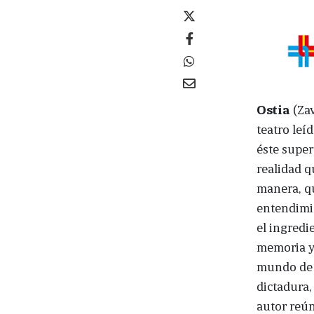
Ostia
(Zav
teatro leí
éste super
realidad q
manera, qu
entendimie
el ingredi
memoria y 
mundo de v
dictadura,
autor reún