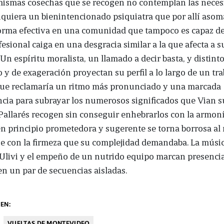
 mismas cosechas que se recogen no contemplan las neces
siquiera un bienintencionado psiquiatra que por allí aso
orma efectiva en una comunidad que tampoco es capaz de
fesional caiga en una desgracia similar a la que afecta a s
 Un espíritu moralista, un llamado a decir basta, y distint
 y de exageración proyectan su perfil a lo largo de un tra
que reclamaría un ritmo más pronunciado y una marcada
cia para subrayar los numerosos significados que Vian s
Pallarés recogen sin conseguir enhebrarlos con la armoní
n principio prometedora y sugerente se torna borrosa al 
e con la firmeza que su complejidad demandaba. La músi
livi y el empeño de un nutrido equipo marcan presencia
n un par de secuencias aisladas.
EN:
VUELTAS DE MONTEVIDEO