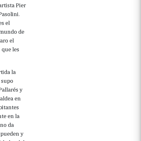
rtista Pier
Pasolini.
s el
l mundo de
aro el
 que les
tida la
e supo
allarés y
 aldea en
bitantes
te en la
 no da
o pueden y