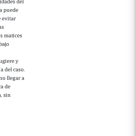
idades del
ma puede
 evitar
us
os matices
bajo
ugiere y
a del caso.
no llegar a
ca de
, sin