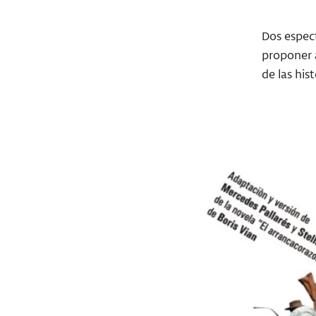
Dos espect
proponer 
de las his