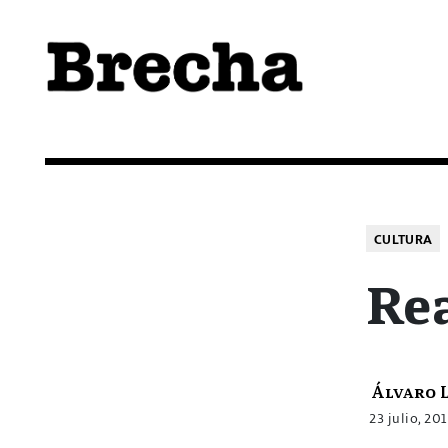
Semanario Brecha
Brecha
CULTURA
Rea
Álvaro 
23 julio, 20