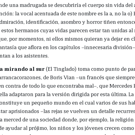
nde una madrugada se descubriría el cuerpo sin vida del a
nción: la vocal acentuada de este nombre es la a, no la o) 
dmiración, identificación, asombro y horror tiñen entonce
e estos hermanos cuyas vidas parecen estar tan unidas a
 que, por momentos, ni ellos mismos quieran ya dejar en cl
antasía que aflora en los capítulos –innecesaria división–
ntan a los asistentes.
a mirando al sur
(El Tinglado) toma como punto de par
arrancacorazones, de Boris Vian –un francés que siempr
en contra de todo lo que encontraba mal–, que Mercedes P
ella adaptaron para la versión dirigida por esta última. La
onstituye un pequeño mundo en el cual varios de sus ha
tar aprisionados –las rejas se vuelven un detalle recurren
a merced de una sociedad donde, por ejemplo, la religión
e ayudar al prójimo, los niños y los jóvenes crecen com