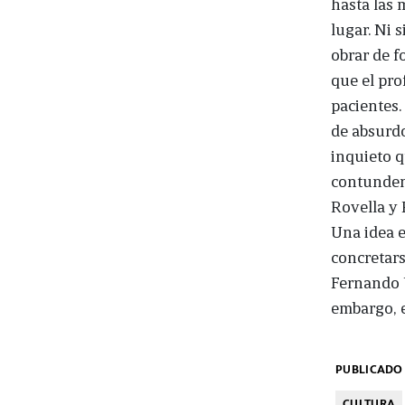
hasta las
lugar. Ni 
obrar de f
que el pro
pacientes.
de absurdo
inquieto 
contunden
Rovella y 
Una idea e
concretars
Fernando U
embargo, e
PUBLICADO 
CULTURA