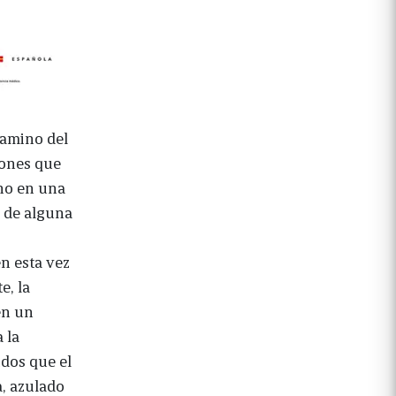
 camino del
iones que
ino en una
, de alguna
n esta vez
e, la
en un
 la
idos que el
a, azulado