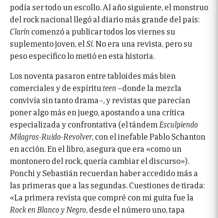
podía ser todo un escollo. Al año siguiente, el monstruo
del rock nacional llegó al diario más grande del país:
Clarín
comenzó a publicar todos los viernes su
suplemento joven, el
Sí
. No era una revista, pero su
peso específico lo metió en esta historia.
Los noventa pasaron entre tabloides más bien
comerciales y de espíritu
teen
–donde la mezcla
convivía sin tanto drama–, y revistas que parecían
poner algo más en juego, apostando a una crítica
especializada y confrontativa (el tándem
Esculpiendo
Milagros-Ruido-Revolver
, con el inefable Pablo Schanton
en acción. En el libro, asegura que era «como un
montonero del rock, quería cambiar el discurso»).
Ponchi y Sebastián recuerdan haber accedido más a
las primeras que a las segundas. Cuestiones de tirada:
«La primera revista que compré con mi guita fue la
Rock en Blanco y Negro
, desde el número uno, tapa