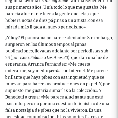
segunda favorita es
Rolling Stone –
afirma Benedetti
–
en
sus primeros años. Unía todo lo que me gustaba. Me
parecía alucinante leer a la gente que leía, o que
hubiera notas de diez páginas a un artista, con esa
mirada más ligada al nuevo periodismo».
¿Y hoy? El panorama no parece alentador. Sin embargo,
surgieron en los últimos tiempos algunas
publicaciones, llevadas adelante por periodistas sub-
35 (por caso,
Fulana
o
Los Años 20
), que dan una luz de
esperanza. Arranca Fernández: «Me cuesta
enterarme, soy medio
perrón
con internet. Me parece
brillante que haya pibes con esa inquietud y que se
muevan para hacer sus producciones en papel. Y, por
supuesto, me gustaría sumarlas a la colección». Y
Benedetti agrega: «Me parece alucinante que esté
pasando, pero no por una cuestión fetichista o de una
falsa nostalgia de pibes que no la vivieron. Es una
necesidad comunicacional: los soportes físicos de