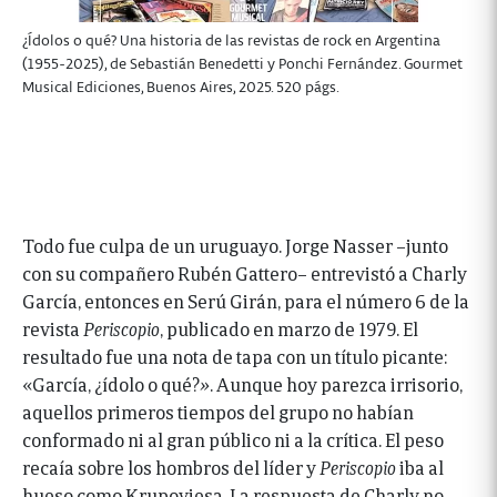
¿Ídolos o qué? Una historia de las revistas de rock en Argentina
(1955-2025), de Sebastián Benedetti y Ponchi Fernández. Gourmet
Musical Ediciones, Buenos Aires, 2025. 520 págs.
Todo fue culpa de un uruguayo. Jorge Nasser –junto
con su compañero Rubén Gattero– entrevistó a Charly
García, entonces en Serú Girán, para el número 6 de la
revista
Periscopio
, publicado en marzo de 1979. El
resultado fue una nota de tapa con un título picante:
«García, ¿ídolo o qué?
»
. Aunque hoy parezca irrisorio,
aquellos primeros tiempos del grupo no habían
conformado ni al gran público ni a la crítica. El peso
recaía sobre los hombros del líder y
Periscopio
iba al
hueso como Krupoviesa. La respuesta de Charly no