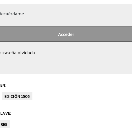
ecuérdame
ntraseña olvidada
EN:
EDICIÓN 1505
LAVE:
ORES