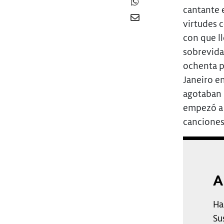
cantante 
virtudes 
con que ll
sobrevida
ochenta p
Janeiro en
agotaban l
empezó a 
canciones 
A
Ha
Su