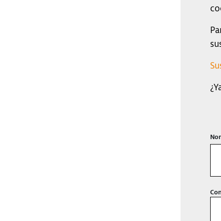
co
Pa
su
Su
¿Y
Nom
Con