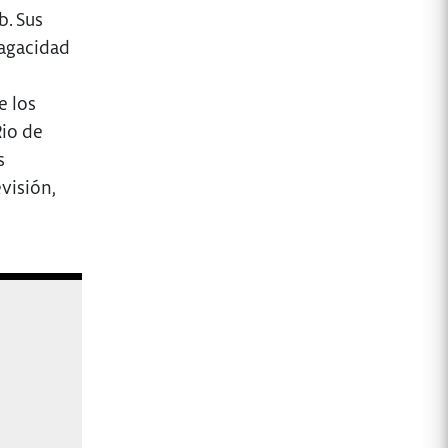
b. Sus
sagacidad
e los
Rio de
s
visión,