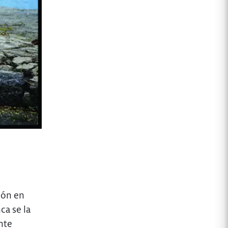
ión en
ca se la
nte