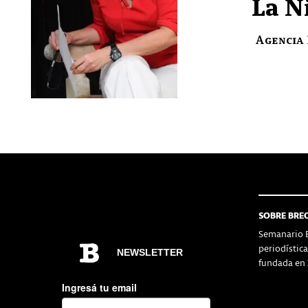
La N
Agencia
SOBRE BRE
Semanario B
periodístic
fundada en 