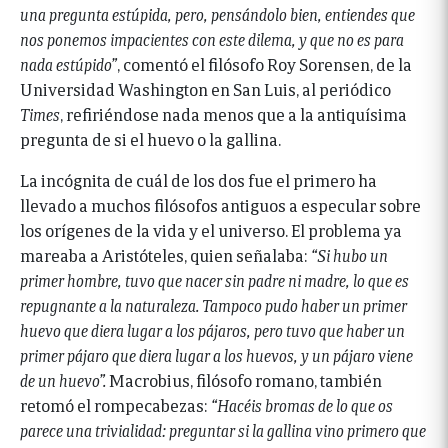
una pregunta estúpida, pero, pensándolo bien, entiendes que
nos ponemos impacientes con este dilema, y que no es para
nada estúpido”
, comentó el filósofo Roy Sorensen, de la
Universidad Washington en San Luis, al periódico
Times
, refiriéndose nada menos que a la antiquísima
pregunta de si el huevo o la gallina.
La incógnita de cuál de los dos fue el primero ha
llevado a muchos filósofos antiguos a especular sobre
los orígenes de la vida y el universo. El problema ya
mareaba a Aristóteles, quien señalaba:
“Si hubo un
primer hombre, tuvo que nacer sin padre ni madre, lo que es
repugnante a la naturaleza. Tampoco pudo haber un primer
huevo que diera lugar a los pájaros, pero tuvo que haber un
primer pájaro que diera lugar a los huevos, y un pájaro viene
de un huevo”.
Macrobius, filósofo romano, también
retomó el rompecabezas:
“Hacéis bromas de lo que os
parece una trivialidad: preguntar si la gallina vino primero que