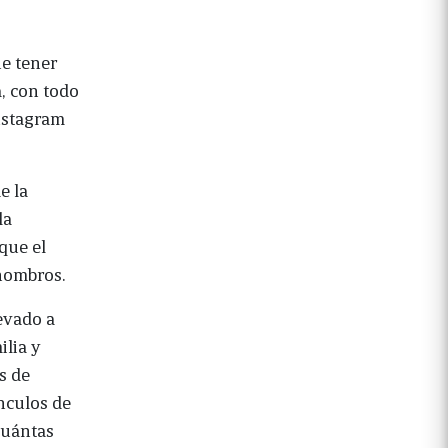
e tener
, con todo
Instagram
e la
la
que el
hombros.
evado a
ilia y
s de
nculos de
cuántas