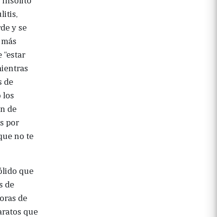
itis,
rde y se
a más
 “estar
mientras
s de
 los
n de
es por
que no te
ólido que
s de
toras de
paratos que