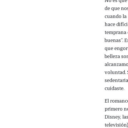
de que nos
cuando la 
hace difíc
temprana e
buenas”. E
que engor
belleza s
alcanzamo
voluntad. 
sedentaria
cuidaste.
El romance
primero no
Disney, la
televisión