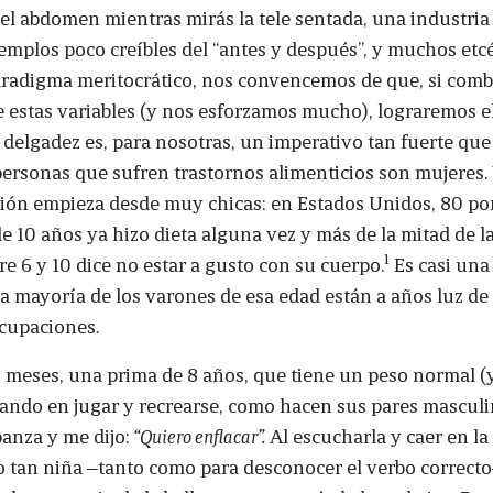
el abdomen mientras mirás la tele sentada, una industria
jemplos poco creíbles del “antes y después”, y muchos etcé
aradigma meritocrático, nos convencemos de que, si com
 estas variables (y nos esforzamos mucho), lograremos e
 delgadez es, para nosotras, un imperativo tan fuerte que
personas que sufren trastornos alimenticios son mujeres. 
ión empieza desde muy chicas: en Estados Unidos, 80 por
de 10 años ya hizo dieta alguna vez y más de la mitad de l
1
re 6 y 10 dice no estar a gusto con su cuerpo.
Es casi una
la mayoría de los varones de esa edad están a años luz de
cupaciones.
meses, una prima de 8 años, que tiene un peso normal (
ando en jugar y recrearse, como hacen sus pares masculi
panza y me dijo:
“Quiero enflacar”.
Al escucharla y caer en la
 tan niña ‒tanto como para desconocer el verbo correcto