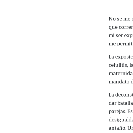
No se me o
que correr
mi ser exp
me permite
La exposic
celulitis, 
maternida
mandato d
La decons
dar batall
parejas. E
desigualda
antaño. Un