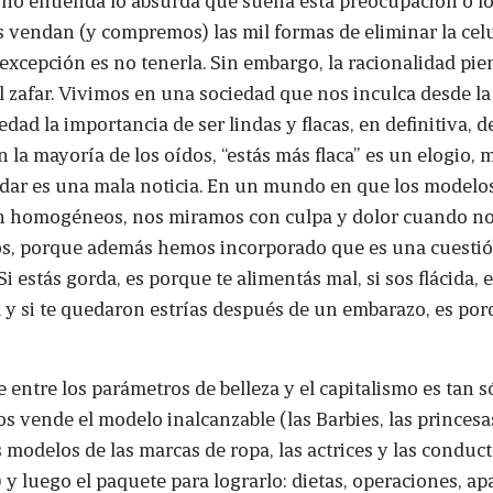
 vendan (y compremos) las mil formas de eliminar la celul
excepción es no tenerla. Sin embargo, la racionalidad pie
il zafar. Vivimos en una sociedad que nos inculca desde l
dad la importancia de ser lindas y flacas, en definitiva, de
n la mayoría de los oídos, “estás más flaca” es un elogio, 
dar es una mala noticia. En un mundo en que los modelo
on homogéneos, nos miramos con culpa y dolor cuando no
s, porque además hemos incorporado que es una cuestió
Si estás gorda, es porque te alimentás mal, si sos flácida, 
 y si te quedaron estrías después de un embarazo, es por
 entre los parámetros de belleza y el capitalismo es tan s
s vende el modelo inalcanzable (las Barbies, las princesa
s modelos de las marcas de ropa, las actrices y las conduc
) y luego el paquete para lograrlo: dietas, operaciones, a