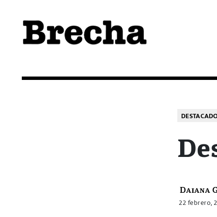
Semanario Brecha
Brecha
DESTACAD
De
Daiana 
22 febrero, 