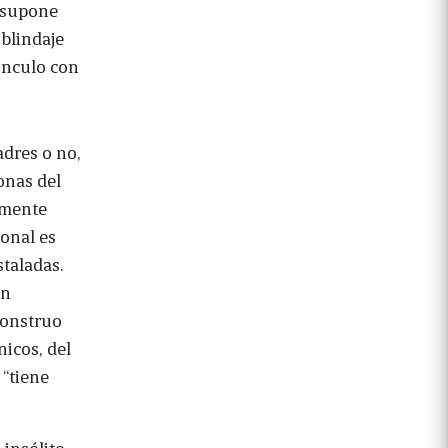
e supone
 blindaje
vínculo con
dres o no,
onas del
amente
onal es
staladas.
in
monstruo
icos, del
 “tiene
 insólito