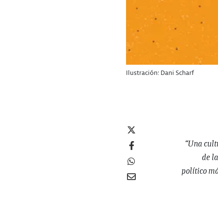
Ilustración: Dani Scharf
“Una cult
de l
político m