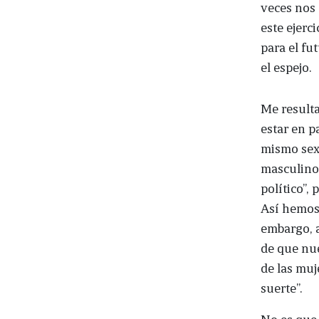
veces nos 
este ejerc
para el fu
el espejo.
Me resulta
estar en p
mismo sexo
masculinos
político”,
Así hemos 
embargo, a
de que nue
de las muje
suerte”.
No es que 