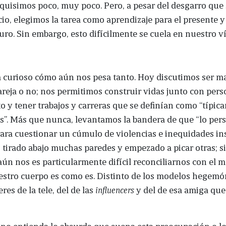
quisimos poco, muy poco. Pero, a pesar del desgarro qu
icio, elegimos la tarea como aprendizaje para el presente y
turo. Sin embargo, esto difícilmente se cuela en nuestro 
 curioso cómo aún nos pesa tanto. Hoy discutimos ser ma
areja o no; nos permitimos construir vidas junto con pers
 y tener trabajos y carreras que se definían como “típic
”. Más que nunca, levantamos la bandera de que “lo pers
 para cuestionar un cúmulo de violencias e inequidades in
tirado abajo muchas paredes y empezado a picar otras; s
ún nos es particularmente difícil reconciliarnos con el 
stro cuerpo es como es. Distinto de los modelos hegemón
res de la tele, del de las
influencers
y del de esa amiga que
no entienda lo absurda que suena esta preocupación o lo