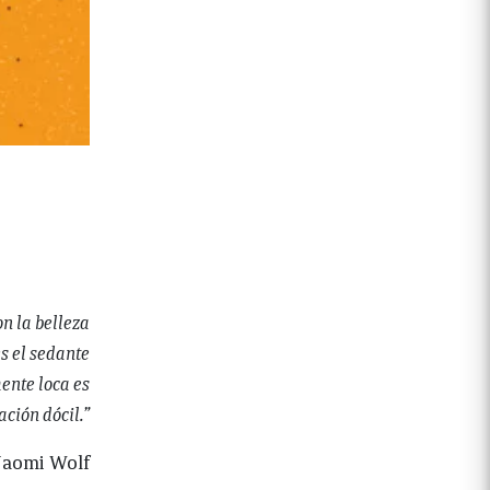
n la belleza
es el sedante
ente loca es
ción dócil.”
aomi Wolf