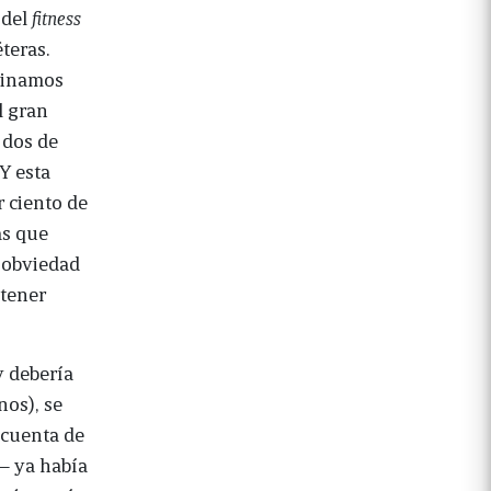
 del
fitness
teras.
binamos
l gran
 dos de
Y esta
 ciento de
as que
 obviedad
 tener
y debería
nos), se
 cuenta de
‒ ya había