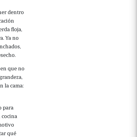
ner dentro
cación
rda floja,
a. Ya no
inchados,
esecho.
o en que no
 grandeza,
en la cama:
o para
 cocina
motivo
tar qué