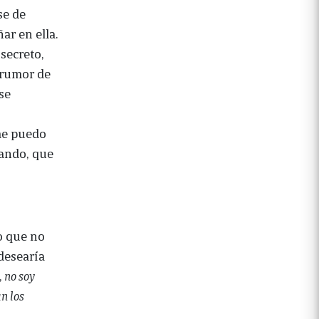
se de
ar en ella.
secreto,
l rumor de
se
 me puedo
hando, que
yo que no
 desearía
,
no soy
n los