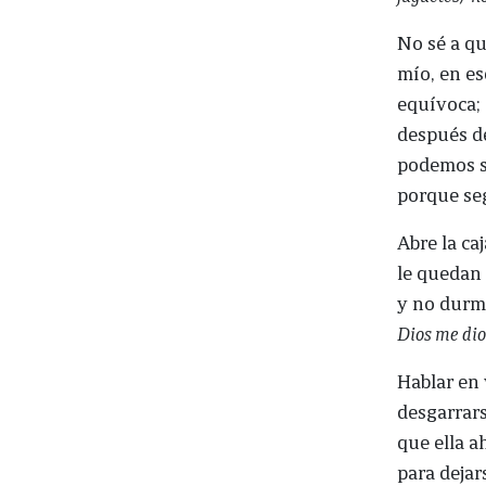
No sé a qu
mío, en es
equívoca; 
después de
podemos se
porque se
Abre la ca
le quedan 
y no durmi
Dios me dio
Hablar en 
desgarrars
que ella a
para dejar