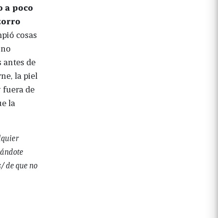
o a poco
zorro
mpió cosas
 no
 antes de
ne, la piel
 fuera de
e la
lquier
pándote
s/ de que no