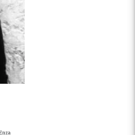
–Enza