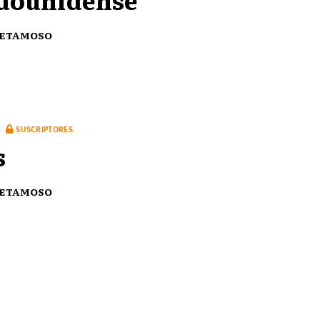
Retamoso
SUSCRIPTORES
s
Retamoso