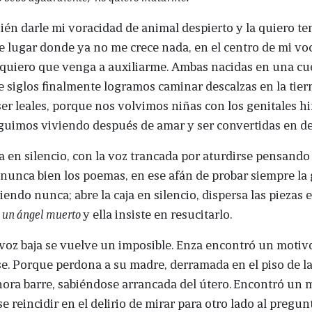
ién darle mi voracidad de animal despierto y la quiero te
e lugar donde ya no me crece nada, en el centro de mi vo
quiero que venga a auxiliarme. Ambas nacidas en una cue
 siglos finalmente logramos caminar descalzas en la tierr
r leales, porque nos volvimos niñas con los genitales h
guimos viviendo después de amar y ser convertidas en d
ja en silencio, con la voz trancada por aturdirse pensand
nunca bien los poemas, en ese afán de probar siempre la
endo nunca; abre la caja en silencio, dispersa las piezas 
 un ángel muerto
y ella insiste en resucitarlo.
voz baja se vuelve un imposible. Enza encontró un motiv
e. Porque perdona a su madre, derramada en el piso de la
hora barre, sabiéndose arrancada del útero.
Encontró un 
se reincidir en el delirio de mirar para otro lado al pregun