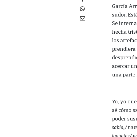
García Arr
sudor. Est
Se interna
hecha tris
los artefa
prendiera 
desprendie
acercar un
una parte 
Yo, yo que
sé cómo sa
poder susu
sabia,/ no 
juguetes/ n