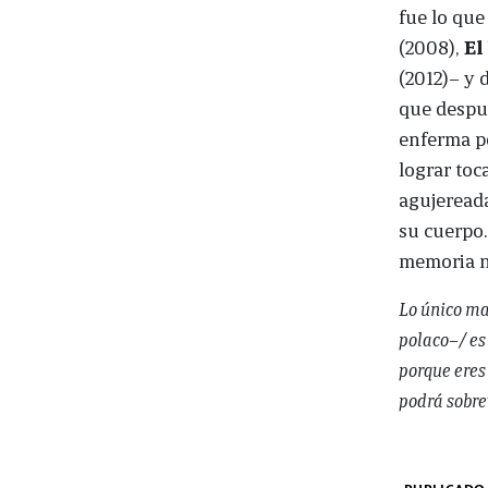
fue lo que
(2008),
El
(2012)– y 
que despué
enferma pe
lograr toc
agujereada
su cuerpo.
memoria n
Lo único ma
polaco–/ es
porque eres
podrá sobrev