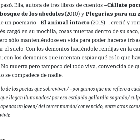
 pasó. Ella, autora de tres libros de cuentos –
Cállate poc
 bosque de los abedules
(2010) y
Plegarias para un 
de un poemario –
El animal intacto
(2015)–, creció y ro
s cargó en su mochila, cosas muertas dentro de su saco,
ro sólo manteniéndose en vida para poder hacerse trizas
ar el suelo. Con los demonios haciéndole rendijas en la car
; con los demonios que intentan espiar qué es lo que hay
 No muerta pero tampoco del todo viva, convencida de qu
o se compadece de nadie.
lo de los poetas que sobreviven/ –pongamos que me refiero a cua
 que llegan iluminados/ por esa estúpida gallardía sagrada/ cul
 apenas un joven/ del tercer mundo/ convencido, entre otras cosa
ivir.