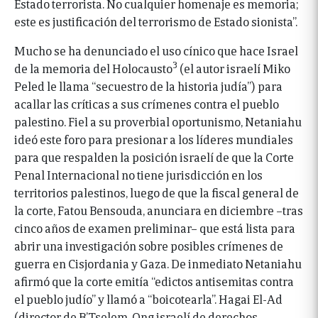
Estado terrorista. No cualquier homenaje es memoria;
este es justificación del terrorismo de Estado sionista”.
Mucho se ha denunciado el uso cínico que hace Israel
3
de la memoria del Holocausto
(el autor israelí Miko
Peled le llama “secuestro de la historia judía”) para
acallar las críticas a sus crímenes contra el pueblo
palestino. Fiel a su proverbial oportunismo, Netaniahu
ideó este foro para presionar a los líderes mundiales
para que respalden la posición israelí de que la Corte
Penal Internacional no tiene jurisdicción en los
territorios palestinos, luego de que la fiscal general de
la corte, Fatou Bensouda, anunciara en diciembre –tras
cinco años de examen preliminar– que está lista para
abrir una investigación sobre posibles crímenes de
guerra en Cisjordania y Gaza. De inmediato Netaniahu
afirmó que la corte emitía “edictos antisemitas contra
el pueblo judío” y llamó a “boicotearla”. Hagai El-Ad
(director de B’Tselem, Ong israelí de derechos