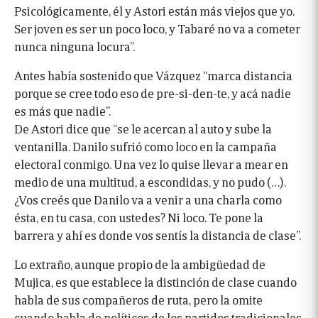
Psicológicamente, él y Astori están más viejos que yo.
Ser joven es ser un poco loco, y Tabaré no va a cometer
nunca ninguna locura”.
Antes había sostenido que Vázquez “marca distancia
porque se cree todo eso de pre-si-den-te, y acá nadie
es más que nadie”.
De Astori dice que “se le acercan al auto y sube la
ventanilla. Danilo sufrió como loco en la campaña
electoral conmigo. Una vez lo quise llevar a mear en
medio de una multitud, a escondidas, y no pudo (…).
¿Vos creés que Danilo va a venir a una charla como
ésta, en tu casa, con ustedes? Ni loco. Te pone la
barrera y ahí es donde vos sentís la distancia de clase”.
Lo extraño, aunque propio de la ambigüedad de
Mujica, es que establece la distinción de clase cuando
habla de sus compañeros de ruta, pero la omite
cuando habla de políticos de los partidos tradicionales,