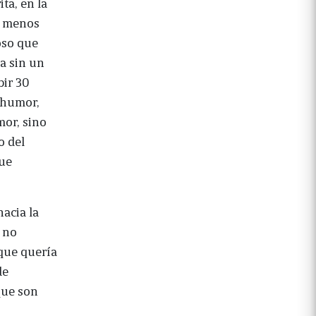
ta, en la
al menos
oso que
la sin un
bir 30
humor,
or, sino
o del
que
acia la
 no
 que quería
de
que son