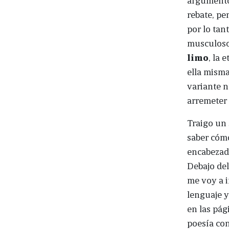
rebate, pe
por lo tan
musculoso.
limo
, la 
ella misma
variante n
arremeter c
Traigo un 
saber cómo
encabezado
Debajo del
me voy a i
lenguaje y
en las pág
poesía con