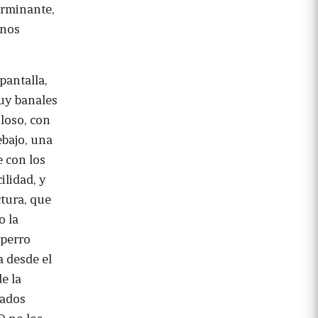
erminante,
rnos
pantalla,
uy banales
loso, con
ebajo, una
 con los
ilidad, y
ctura, que
o la
 perro
a desde el
e la
zados
O no los