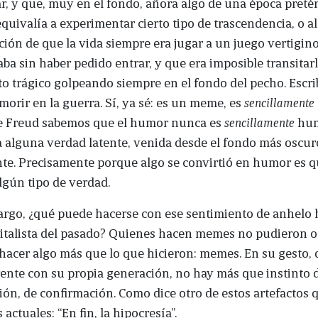
r, y que, muy en el fondo, añora algo de una época pretéri
equivalía a experimentar cierto tipo de trascendencia, o 
ión de que la vida siempre era jugar a un juego vertigin
ba sin haber pedido entrar, y que era imposible transitar
o trágico golpeando siempre en el fondo del pecho. Escri
morir en la guerra. Sí, ya sé: es un meme, es
sencillamente
e Freud sabemos que el humor nunca es
sencillamente
hum
 alguna verdad latente, venida desde el fondo más oscur
te. Precisamente porque algo se convirtió en humor es 
lgún tipo de verdad.
argo, ¿qué puede hacerse con ese sentimiento de anhelo h
vitalista del pasado? Quienes hacen memes no pudieron o
hacer algo más que lo que hicieron: memes. En su gesto,
rente con su propia generación, no hay más que instinto 
ón, de confirmación. Como dice otro de estos artefactos 
actuales: “En fin, la hipocresía”.