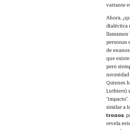
variante e
Ahora, ¿qu
dialéctica
llamamos “
personas e
de enanos
que existe
pero siemp
necesidad 
Quienes ha
Luthiers) 
“impacto”.
similar a 
tronos
, 
revela est