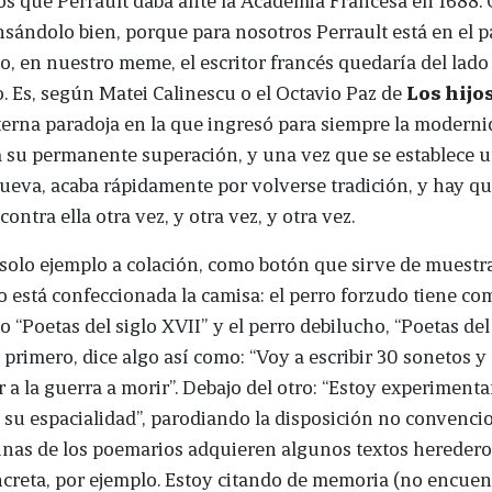
nsándolo bien, porque para nosotros Perrault está en el p
to, en nuestro meme, el escritor francés quedaría del lado
 Es, según Matei Calinescu o el Octavio Paz de
Los hijos
eterna paradoja en la que ingresó para siempre la moderni
 su permanente superación, y una vez que se establece 
ueva, acaba rápidamente por volverse tradición, y hay q
ontra ella otra vez, y otra vez, y otra vez.
solo ejemplo a colación, como botón que sirve de muestr
 está confeccionada la camisa: el perro forzudo tiene co
 “Poetas del siglo XVII” y el perro debilucho, “Poetas del 
 primero, dice algo así como: “Voy a escribir 30 sonetos 
r a la guerra a morir”. Debajo del otro: “Estoy experiment
 su espacialidad”, parodiando la disposición no convenci
inas de los poemarios adquieren algunos textos heredero
creta, por ejemplo. Estoy citando de memoria (no encuen