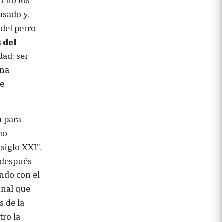
asado y,
 del perro
 del
dad: ser
una
ue
a para
mo
siglo XXI”.
y después
ando con el
onal que
s de la
tro la