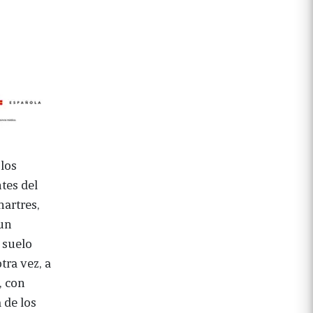
 los
tes del
hartres,
 un
 suelo
tra vez, a
, con
 de los