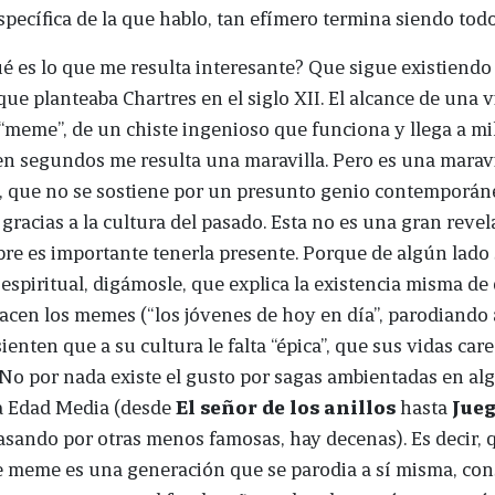
specífica de la que hablo, tan efímero termina siendo todo
é es lo que me resulta interesante? Que sigue existiendo
 que planteaba Chartres en el siglo XII. El alcance de una 
meme”, de un chiste ingenioso que funciona y llega a mi
n segundos me resulta una maravilla. Pero es una maravil
, que no se sostiene por un presunto genio contemporán
 gracias a la cultura del pasado. Esta no es una gran revel
re es importante tenerla presente. Porque de algún lado 
espiritual, digámosle, que explica la existencia misma de
cen los memes (“los jóvenes de hoy en día”, parodiando 
sienten que a su cultura le falta “épica”, que sus vidas car
 No por nada existe el gusto por sagas ambientadas en a
la Edad Media (desde
El señor de los anillos
hasta
Jueg
pasando por otras menos famosas, hay decenas). Es decir, 
e meme es una generación que se parodia a sí misma, con