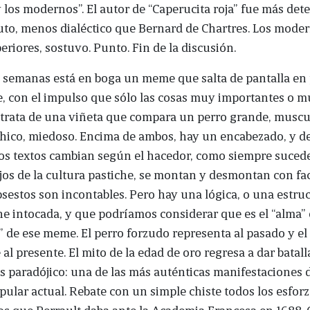
 los modernos”. El autor de “Caperucita roja” fue más det
uto, menos dialéctico que Bernard de Chartres. Los mode
riores, sostuvo. Punto. Fin de la discusión.
semanas está en boga un meme que salta de pantalla en 
, con el impulso que sólo las cosas muy importantes o m
 trata de una viñeta que compara un perro grande, muscu
hico, miedoso. Encima de ambos, hay un encabezado, y d
os textos cambian según el hacedor, como siempre sucede
os de la cultura pastiche, se montan y desmontan con fac
sestos son incontables. Pero hay una lógica, o una estru
e intocada, y que podríamos considerar que es el “alma” 
” de ese meme. El perro forzudo representa al pasado y el
al presente. El mito de la edad de oro regresa a dar batall
 paradójico: una de las más auténticas manifestaciones d
pular actual. Rebate con un simple chiste todos los esfor
 que Perrault daba ante la Academia Francesa en 1688. 