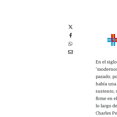
En el sigl
“modernos
pasado, po
había una 
sustento, 
firme en e
lo largo d
Charles Pe