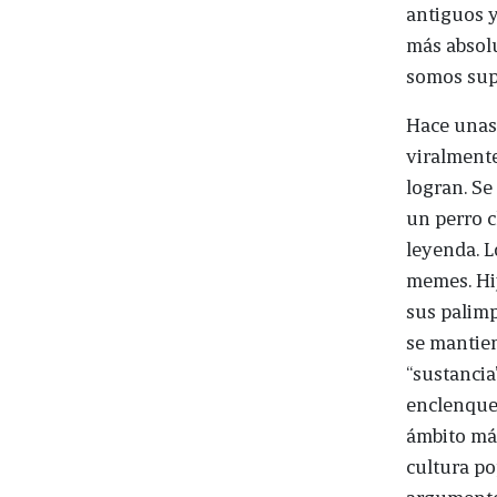
antiguos y
más absol
somos supe
Hace unas 
viralmente
logran. Se
un perro c
leyenda. L
memes. Hij
sus palimp
se mantien
“sustancia
enclenque 
ámbito más
cultura po
argumentos