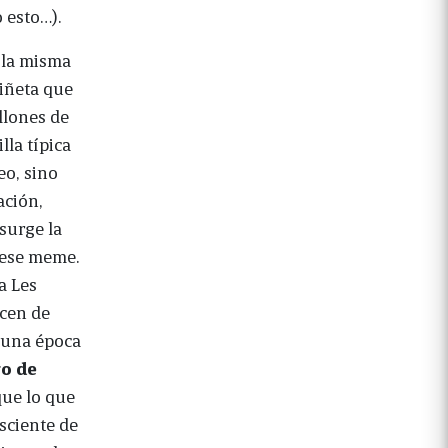
 esto…).
 la misma
viñeta que
llones de
la típica
eo, sino
ación,
surge la
 ese meme.
a Les
ecen de
lguna época
o de
que lo que
sciente de