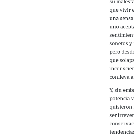
su malesta
que vivir 
una sensac
uno acepta
sentimient
sonetos y 
pero desd
que solapa
inconscien
conlleva a
Y, sin emb
potencia 
quisieron 
ser irreve
conservaci
tendencias 