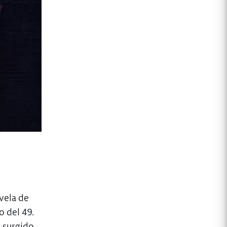
vela de
o del 49.
r surgido