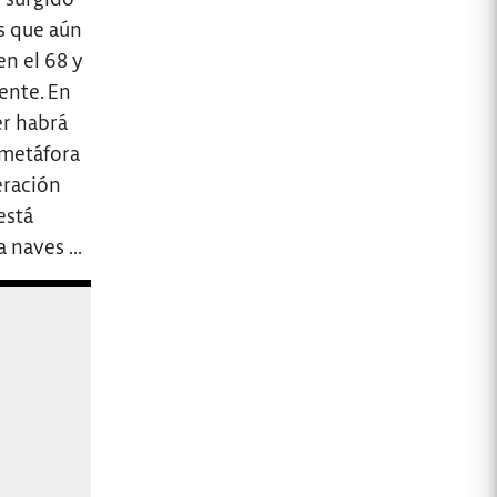
s que aún
en el 68 y
ente. En
er habrá
 metáfora
eración
está
 naves ...