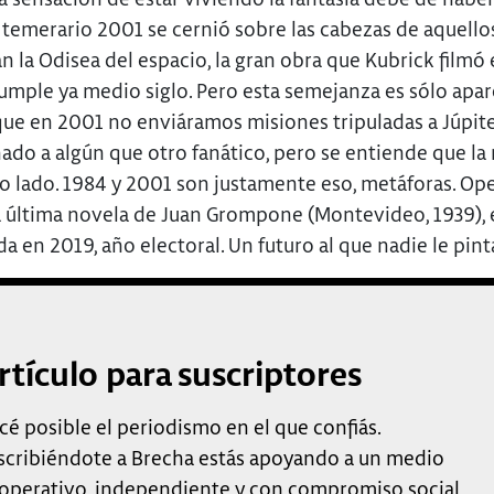
 temerario 2001 se cernió sobre las cabezas de aquello
 la Odisea del espacio, la gran obra que Kubrick filmó 
umple ya medio siglo. Pero esta semejanza es sólo apar
 que en 2001 no enviáramos misiones tripuladas a Júpit
nado a algún que otro fanático, pero se entiende que la
ro lado. 1984 y 2001 son justamente eso, metáforas. Op
la última novela de Juan Grompone (Montevideo, 1939), 
 en 2019, año electoral. Un futuro al que nadie le pinta
rtículo para suscriptores
cé posible el periodismo en el que confiás.
scribiéndote a Brecha estás apoyando a un medio
operativo, independiente y con compromiso social