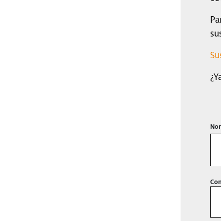
Pa
su
Su
¿Y
Nom
Con