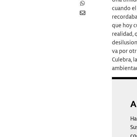
cuando el
recordaban
que hoy c
realidad,
desilusio
va por ot
Culebra, 
ambientada
A
Ha
Su
co