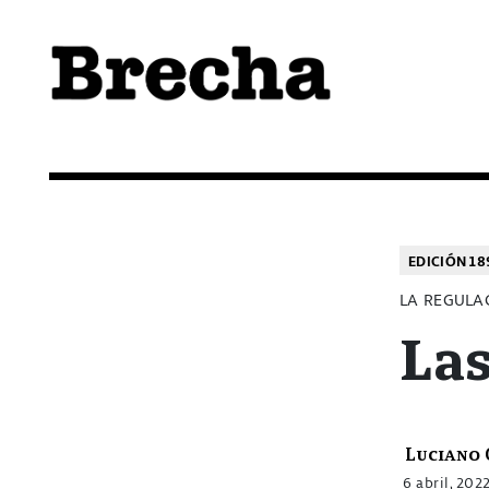
Semanario Brecha
Brecha
EDICIÓN 18
LA REGULA
Las
Luciano 
6 abril, 202