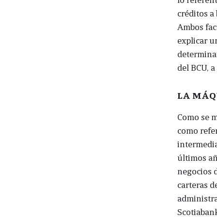
créditos a
Ambos fac
explicar u
determina
del BCU, a
LA MÁQ
Como se me
como refer
intermedia
últimos añ
negocios d
carteras d
administra
Scotiabank