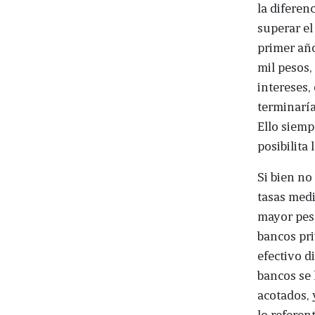
la diferen
superar el
primer año
mil pesos,
intereses,
terminaría
Ello siemp
posibilita l
Si bien no
tasas medi
mayor peso
bancos pri
efectivo d
bancos se
acotados, 
lo referent