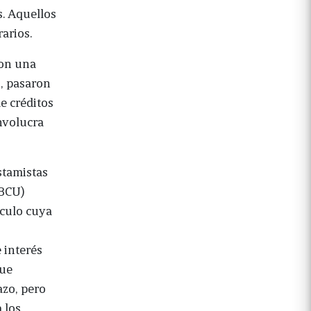
s. Aquellos
arios.
ron una
í, pasaron
de créditos
involucra
stamistas
(BCU)
lculo cuya
 interés
que
azo, pero
 los