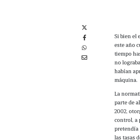
Si bien el
este año c
tiempo has
no lograba
habían apr
máquina.
La normati
parte de a
2002, otor
control, a
pretendía 
las tasas 