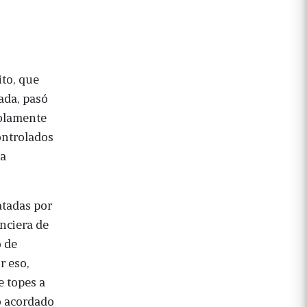
ito, que
bada, pasó
solamente
controlados
la
atadas por
anciera de
o de
r eso,
e topes a
o acordado