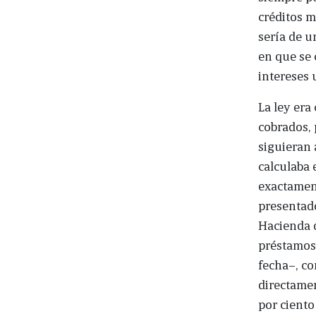
créditos m
sería de u
en que se 
intereses 
La ley era
cobrados, 
siguieran 
calculaba 
exactamen
presentado
Hacienda d
préstamos 
fecha–, co
directamen
por ciento