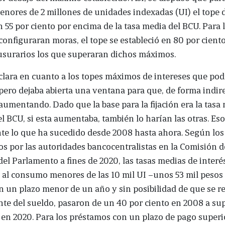
enores de 2 millones de unidades indexadas (UI) el tope d
n 55 por ciento por encima de la tasa media del BCU. Para 
configuraran moras, el tope se estableció en 80 por ciento
usurarios los que superaran dichos máximos.
 clara en cuanto a los topes máximos de intereses que pod
pero dejaba abierta una ventana para que, de forma indire
aumentando. Dado que la base para la fijación era la tasa
el BCU, si esta aumentaba, también lo harían las otras. Eso
te lo que ha sucedido desde 2008 hasta ahora. Según los
s por las autoridades bancocentralistas en la Comisión d
el Parlamento a fines de 2020, las tasas medias de interé
al consumo menores de las 10 mil UI –unos 53 mil pesos 
n un plazo menor de un año y sin posibilidad de que se r
te del sueldo, pasaron de un 40 por ciento en 2008 a sup
 en 2020. Para los préstamos con un plazo de pago superio