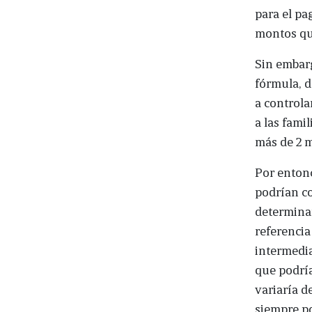
para el pa
montos que
Sin embarg
fórmula, d
a controla
a las fami
más de 2 m
Por entonc
podrían co
determinar
referencia
intermedia
que podría
variaría d
siempre po