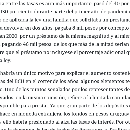
cia entre las tasas es aún más importante: pasó del 40 por
 130 por ciento durante parte del primer año de pandemia.
 de aplicada la ley una familia que solicitaba un préstam
 a devolver en dos años, pagaba 8 mil pesos por concepto
 en 2020, por un préstamo de la misma magnitud y al mis
 pagando 46 mil pesos, de los que más de la mitad serían 
re que el préstamo no incluyese el porcentaje adicional 
a ley.
 habría un único motivo para explicar el aumento sosteni
as del BCU en el correr de los años, algunos elementos t
. Uno de los puntos señalados por los representantes de
vados, en la misma comisión, refiere a la limitada cantida
isponible para prestar. Ya que gran parte de los depósitos 
 hace en moneda extranjera, los fondos en pesos uruguay
y ello habría presionado al alza las tasas de interés. Por ot
e a la demanda, la ley de inclusión financiera, al facilitar 