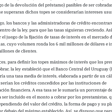
go de la devolución del préstamo) pasibles de ser cobrada
 superaran dichos topes se considerarían intereses usur
o, los bancos y las administradoras de crédito encontra
entro de la ley, para que las tasas siguieran creciendo. As
r el juego de la fijación de tasas de interés en el mercado 
lias, cuyo volumen ronda los 6 mil millones de dólares e 
illones de clientes.
es, para definir los topes máximos de interés que los pre
brar, la ley estableció que el Banco Central del Uruguay 
ía una tasa media de interés, elaborada a partir de un cá
 serían los créditos concedidos por las instituciones de
ción financiera. A esa tasa se le sumaría un porcentaje de
 ser incluido en el monto a cobrar por los prestamistas, 
ependiendo del valor del crédito, la forma de pago y su pl
r debajo del máximo establecido. Así, se dispuso que para