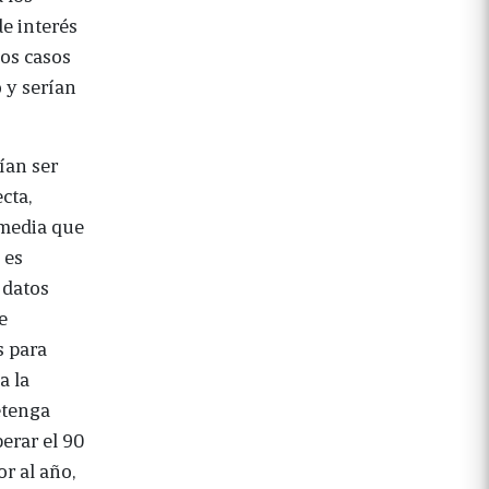
e interés
los casos
 y serían
ían ser
cta,
 media que
 es
 datos
e
s para
a la
etenga
erar el 90
r al año,