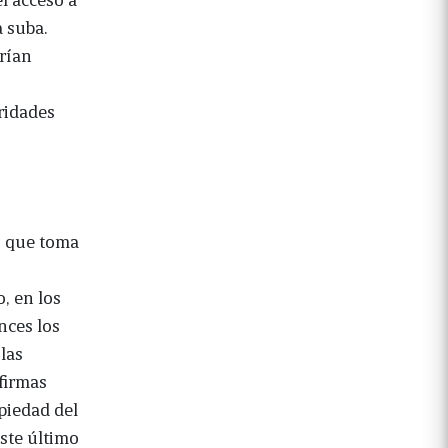
a suba.
rían
ridades
o que toma
, en los
nces los
las
firmas
opiedad del
ste último