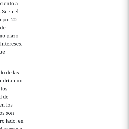
 ciento a
 Si en el
o por 20
 de
mo plazo
intereses.
que
do de las
endrían un
 los
d de
en los
os son
ro lado, en
el acceso a