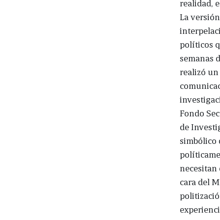
realidad, 
La versión
interpelac
políticos
semanas de
realizó un
comunicaci
investigac
Fondo Sec
de Investi
simbólico 
políticame
necesitan 
cara del M
politizaci
experienci