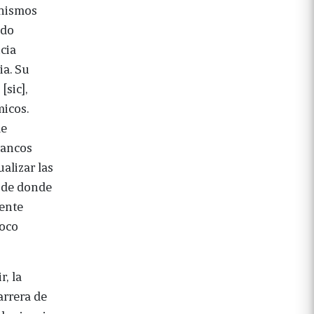
anismos
ndo
cia
ia. Su
[sic],
micos.
de
bancos
ualizar las
sde donde
gente
poco
r, la
arrera de