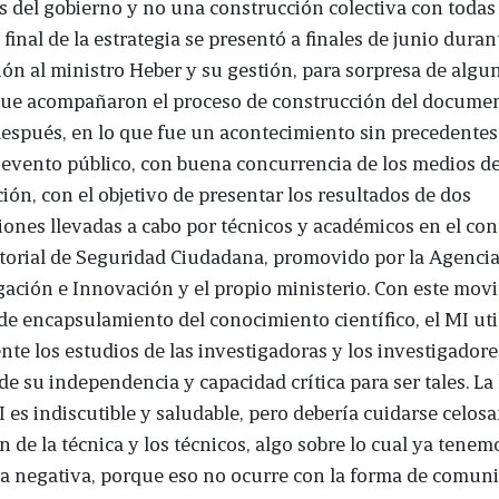
es del gobierno y no una construcción colectiva con todas l
 final de la estrategia se presentó a finales de junio duran
ión al ministro Heber y su gestión, para sorpresa de algu
 que acompañaron el proceso de construcción del docume
spués, en lo que fue un acontecimiento sin precedentes,
 evento público, con buena concurrencia de los medios d
ón, con el objetivo de presentar los resultados de dos
iones llevadas a cabo por técnicos y académicos en el con
torial de Seguridad Ciudadana, promovido por la Agenci
gación e Innovación y el propio ministerio. Con este mov
de encapsulamiento del conocimiento científico, el MI uti
nte los estudios de las investigadoras y los investigador
de su independencia y capacidad crítica para ser tales. La
I es indiscutible y saludable, pero debería cuidarse celos
ón de la técnica y los técnicos, algo sobre lo cual ya tene
a negativa, porque eso no ocurre con la forma de comuni