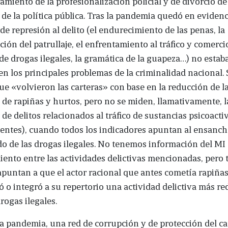
miento de la profesionalización policial y de divorcio de 
o de la política pública. Tras la pandemia quedó en evidenc
 de represión al delito (el endurecimiento de las penas, la
ación del patrullaje, el enfrentamiento al tráfico y comerci
de drogas ilegales, la gramática de la guapeza…) no esta
en los principales problemas de la criminalidad nacional. 
ue «volvieron las carteras» con base en la reducción de l
de rapiñas y hurtos, pero no se miden, llamativamente, l
de delitos relacionados al tráfico de sustancias psicoacti
ientes), cuando todos los indicadores apuntan al ensanc
o de las drogas ilegales. No tenemos información del MI 
ento entre las actividades delictivas mencionadas, pero 
apuntan a que el actor racional que antes cometía rapiña
ó o integró a su repertorio una actividad delictiva más re
rogas ilegales.
a pandemia, una red de corrupción y de protección del ca