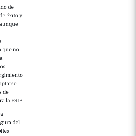
ado de
de éxito y
, aunque
e
o que no
la
los
urgimiento
aptarse,
s de
a la ESIP.
la
igura del
iles