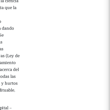
la ciencia
ia que la
o
ba dando
Se
as
as
vas (Ley de
hamiento
acerca del
todas las
s y hurtos
dituable,
pital –