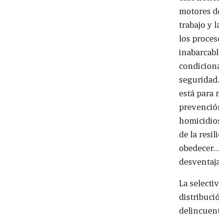
motores de
trabajo y 
los proces
inabarcabl
condiciona
seguridad.
está para 
prevención
homicidios
de la resi
obedecer…)
desventaja
La selecti
distribuci
delincuent