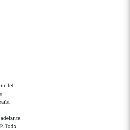
io del
en
mpaña
 adelante,
P. Todo