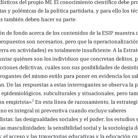
dísticos del propio MI. El conocimiento científico debe pr
tas y polémicas de la política partidaria, y para ello los té
s también deben hacer su parte.
ón de fondo acerca de los contenidos de la ESIP muestra 
propuestos son necesarios, pero que la operacionalizació
erra en actividades) es totalmente insuficiente. A la Estrat
ntar quiénes son los individuos que concretan delitos, 
ciones delictivas, cuáles son sus posibilidades de desist
rrogantes del mismo estilo para poner en evidencia los s
an. De las respuestas a estas interrogantes se observa la 
 epidemiológicos, subculturales y situacionales, pero tam
1
n empirista».
En esta línea de razonamiento, la estrategi
no es integral ni preventiva cuando excluye saberes
listas: las desigualdades sociales y el poder; los estudios 
las masculinidades; la sensibilidad social y la sociología d
 el acceso y las trayectorias educativas y la educación c