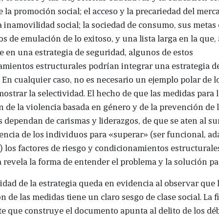
 la promoción social; el acceso y la precariedad del merc
la inamovilidad social; la sociedad de consumo, sus metas 
os de emulación de lo exitoso, y una lista larga en la que
e en una estrategia de seguridad, algunos de estos
mientos estructurales podrían integrar una estrategia d
 En cualquier caso, no es necesario un ejemplo polar de l
mostrar la selectividad. El hecho de que las medidas para 
 de la violencia basada en género y de la prevención de 
 dependan de carismas y liderazgos, de que se aten al s
liencia de los individuos para «superar» (ser funcional, ad
 los factores de riesgo y condicionamientos estructurale
 revela la forma de entender el problema y la solución par
vidad de la estrategia queda en evidencia al observar que 
ón de las medidas tiene un claro sesgo de clase social. La f
e que construye el documento apunta al delito de los déb