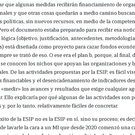
ar que algunas medidas recibirán financiamiento de org
onales y que otras cosas quedarán a medio camino busca
 políticas, sin nuevos recursos, en medio de la competen
 Pero el documento estaba preparado para recibir esa notic
 lógica (objetivo, justificación, antecedentes, metodología 
s) está diseñada como proyecto para cazar fondos econó
pre se trató de eso. O ese era el plan b, porque, al final, 
se conocen los nichos que apoyan las organizaciones y 
les. De las actividades propuestas por la ESIP, es fácil vis
s financiables y el desencadenamiento de indicadores de
«medir» los avances y resultados que exige cualquier a
r. Ello explicaría por qué algunas de las actividades son 
 y, por lo tanto, relativamente fáciles de concretar.
ito de la ESIP no es la ESIP en sí, sino su proceso; es deci
de lavarle la cara a un MI que desde 2020 comenzó una c