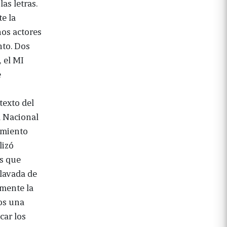
as letras.
te la
nos actores
nto. Dos
 el MI
e
texto del
a Nacional
imiento
lizó
es que
 lavada de
amente la
mos una
car los