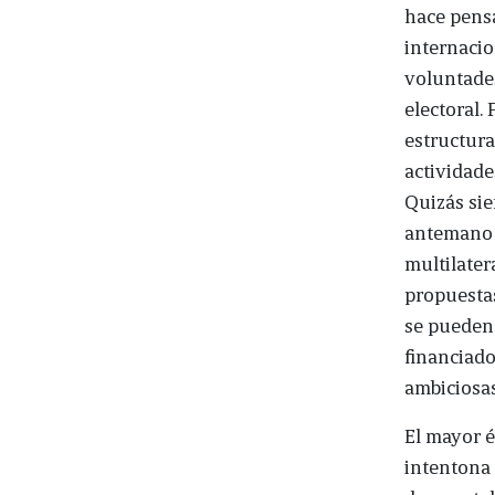
hace pens
internaci
voluntades
electoral.
estructura
actividade
Quizás siem
antemano 
multilatera
propuesta
se pueden 
financiado
ambiciosas
El mayor éx
intentona 