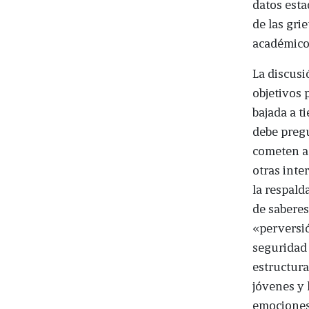
datos esta
de las grie
académico
La discusi
objetivos 
bajada a ti
debe pregu
cometen ac
otras inte
la respald
de saberes
«perversió
seguridad 
estructura
jóvenes y 
emociones;