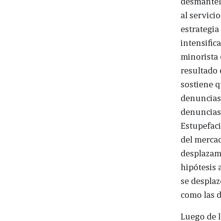
desmantela
al servici
estrategia
intensific
minorista 
resultado 
sostiene q
denuncias 
denuncias 
Estupefac
del mercad
desplazami
hipótesis 
se desplaz
como las d
Luego de l