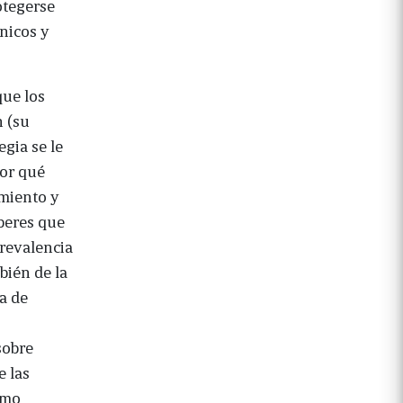
otegerse
cnicos y
que los
n (su
egia se le
por qué
imiento y
aberes que
prevalencia
bién de la
a de
sobre
e las
omo