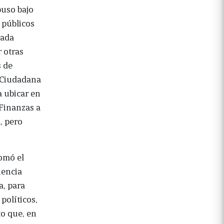
puso bajo
 públicos
nada
r otras
s de
 Ciudadana
a ubicar en
 Finanzas a
, pero
tomó el
iencia
a, para
políticos,
o que, en