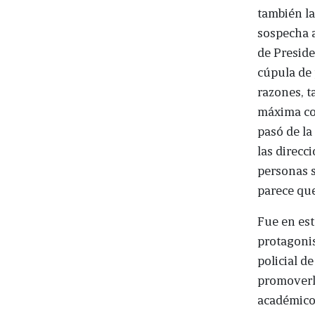
también la
sospecha a
de Preside
cúpula de 
razones, t
máxima co
pasó de la
las direcc
personas s
parece que
Fue en est
protagonis
policial de
promoverla
académicos