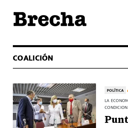
Semanario Brecha
Brecha
COALICIÓN
POLÍTICA
LA ECONOM
CONDICION
Punt