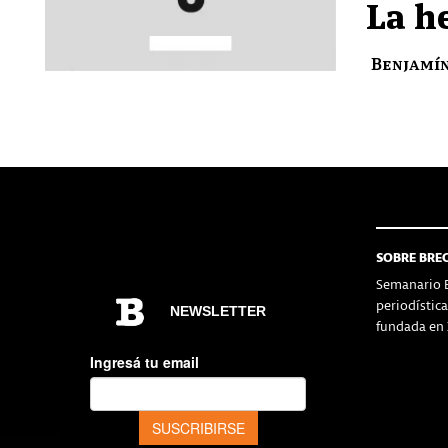
La h
Benjamí
SOBRE BRE
Semanario B
periodístic
fundada en 