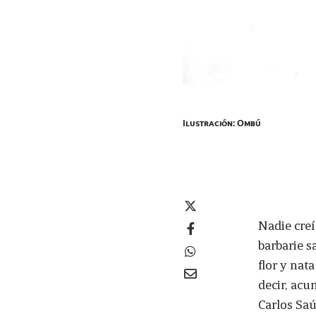
Ilustración: Ombú
Nadie creí
barbarie s
flor y nat
decir, acu
Carlos Saú