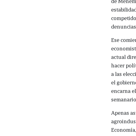
de Menem, 
estabilida
competidor
denuncias
Ese comien
economista
actual dir
hacer polí
a las elec
el gobiern
encarna el
semanario
Apenas asu
agroindust
Economía,