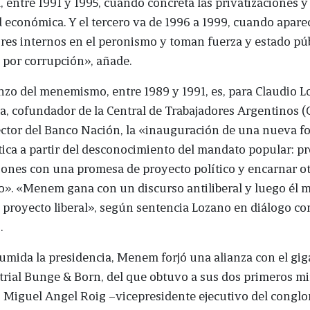
entre 1991 y 1995, cuando concreta las privatizaciones y 
d económica. Y el tercero va de 1996 a 1999, cuando apare
es internos en el peronismo y toman fuerza y estado púb
 por corrupción», añade.
zo del menemismo, entre 1989 y 1991, es, para Claudio L
, cofundador de la Central de Trabajadores Argentinos (
ector del Banco Nación, la «inauguración de una nueva f
tica a partir del desconocimiento del mandato popular: p
ciones con una promesa de proyecto político y encarnar o
o». «Menem gana con un discurso antiliberal y luego él 
 proyecto liberal», según sentencia Lozano en diálogo co
.
mida la presidencia, Menem forjó una alianza con el gig
rial Bunge & Born, del que obtuvo a sus dos primeros mi
 Miguel Angel Roig –vicepresidente ejecutivo del congl