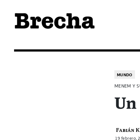
Semanario Brecha
Brecha
MUNDO
MENEM Y S
Un 
Fabián K
19 febrero, 