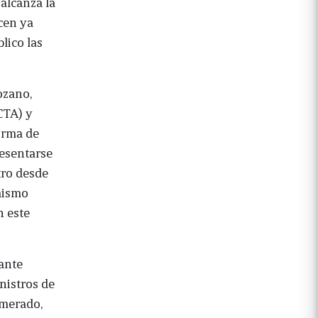
alcanza la
cen ya
lico las
ozano,
CTA) y
orma de
resentarse
tro desde
mismo
n este
ante
nistros de
omerado,