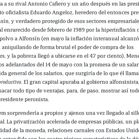
sta a su rival Antonio Cafiero y un año después en las pres
to oficialista Eduardo Angeloz, heredero del entonces pre
sín, y verdadero protegido de esos sectores empresariale
al enrarecido desde febrero de 1989 por la hiperinflación 
polvo a Alfonsín (en mayo la inflación interanual alcanzó
, aniquilando de forma brutal el poder de compra de los
es, y la pobreza llegó a ubicarse en el 47 por ciento), M
os adelantados del 14 de mayo con la promesa de un salar
ida general de los salarios, que surgiría de lo que él llam
productiva
. El gran capital apuraba al gobierno alfonsinista
sacar todo tipo de ventajas, para, de paso, mostrar así to
presidente peronista.
 sorprendería a propios y ajenos una vez llegado al sil
al. La privatización acelerada de empresas públicas, un p
lidad de la moneda, relaciones carnales con Estados Unid
 extendida son los cuatro tópicos característicos de la d