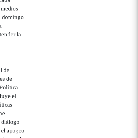
s medios
el domingo
a
tender la
l de
des de
Política
luye el
íticas
ene
 diálogo
s el apogeo