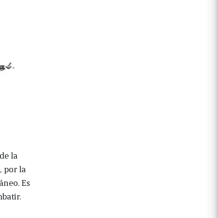
de la
 por la
ráneo. Es
batir.