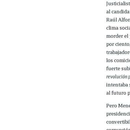
Justiciali
al candida
Raúl Alfon
clima soci
morder el 
por ciento
trabajador
los comici
fuerte sub
revolución 
intentaba 
al futuro 
Pero Menem
presidenci
convertibi
corrupción