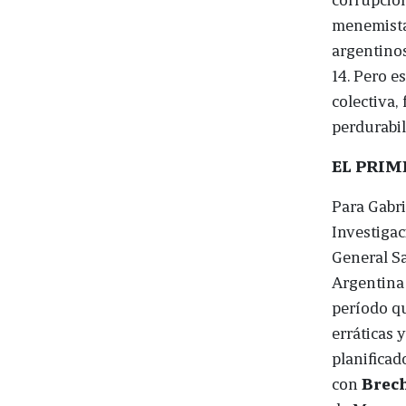
menemista,
argentino
14. Pero e
colectiva,
perdurabil
EL PRI
Para Gabri
Investigac
General Sa
Argentina
período qu
erráticas 
planificad
con
Brec