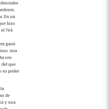
idenciales
sidente,
s. En un
que hizo
 el 764
enem ganó
iazo, una
aba
una
, del que
do su poder
lón
lan de
os y una
écada