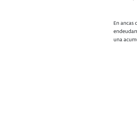
En ancas d
endeudami
una acumu