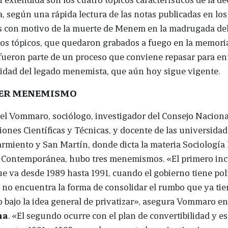
 según una rápida lectura de las notas publicadas en lo
s con motivo de la muerte de Menem en la madrugada d
sos tópicos, que quedaron grabados a fuego en la memori
 fueron parte de un proceso que conviene repasar para en
idad del legado menemista, que aún hoy sigue vigente.
MER MENEMISMO
el Vommaro, sociólogo, investigador del Consejo Naciona
iones Científicas y Técnicas, y docente de las universida
rmiento y San Martín, donde dicta la materia Sociología 
 Contemporánea, hubo tres menemismos. «El primero inc
e va desde 1989 hasta 1991, cuando el gobierno tiene pol
y no encuentra la forma de consolidar el rumbo que ya ti
o bajo la idea general de privatizar», asegura Vommaro en
ha
. «El segundo ocurre con el plan de convertibilidad y e