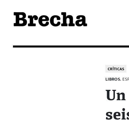
Semanario Brecha
Brecha
CRÍTICAS
LIBROS.
ESP
Un 
sei