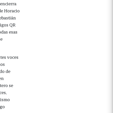
 encierra
de Horacio
Sebastián
digos QR
todas esas
 e
ntes voces
los
odo de
en
tero se
ces,
 mismo
ogo