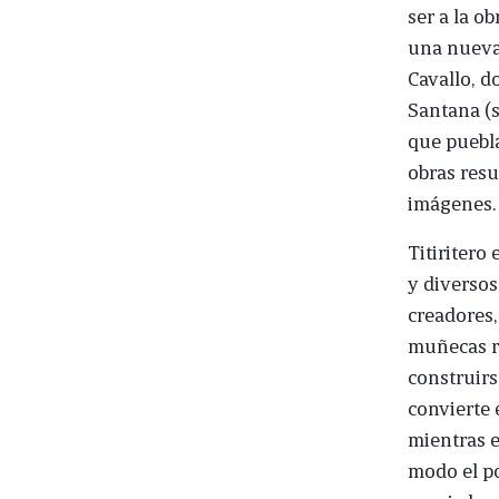
ser a la o
una nueva 
Cavallo, d
Santana (s
que puebla
obras resu
imágenes.
Titiritero
y diversos
creadores,
muñecas ru
construirs
convierte 
mientras e
modo el po