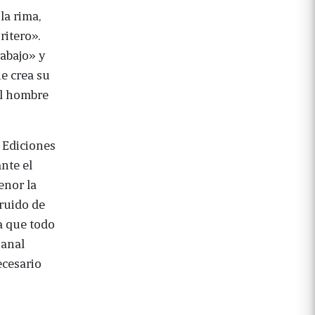
la rima,
ritero».
rabajo» y
e crea su
el hombre
 Ediciones
nte el
enor la
truido de
a que todo
sanal
ecesario