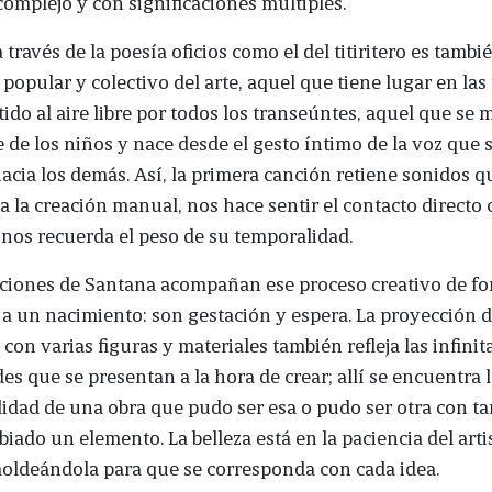
complejo y con significaciones múltiples.
 través de la poesía oficios como el del titiritero es tambi
r popular y colectivo del arte, aquel que tiene lugar en las
ido al aire libre por todos los transeúntes, aquel que se
e de los niños y nace desde el gesto íntimo de la voz que 
acia los demás. Así, la primera canción retiene sonidos q
 la creación manual, nos hace sentir el contacto directo 
 nos recuerda el peso de su temporalidad.
raciones de Santana acompañan ese proceso creativo de 
a un nacimiento: son gestación y espera. La proyección de
con varias figuras y materiales también refleja las infinit
des que se presentan a la hora de crear; allí se encuentra 
idad de una obra que pudo ser esa o pudo ser otra con ta
iado un elemento. La belleza está en la paciencia del arti
oldeándola para que se corresponda con cada idea.