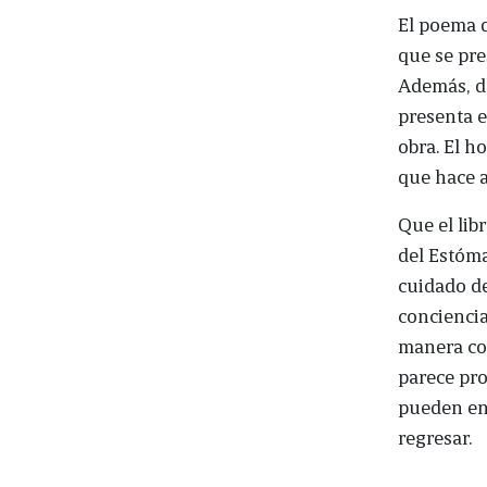
El poema d
que se pre
Además, de
presenta e
obra. El 
que hace a
Que el lib
del Estóma
cuidado de
conciencia
manera col
parece pr
pueden en
regresar.