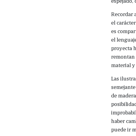
espejado, 
Recordar a
el carácte
es compart
el lenguaj
proyecta h
remontan a
material y
Las ilust
semejante 
de madera 
posibilida
improbabil
haber camb
puede ir m