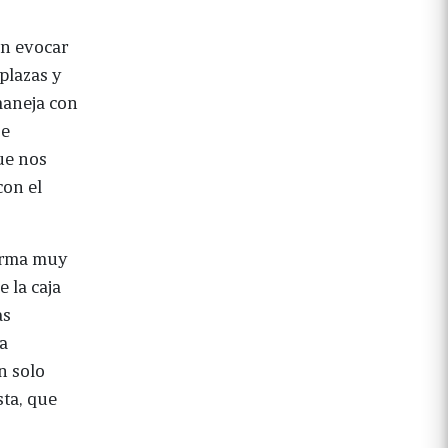
én evocar
 plazas y
 maneja con
se
ue nos
con el
forma muy
 la caja
as
la
n solo
sta, que