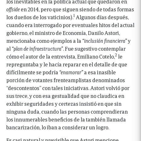
los inevitables en la política actual que quedaron en
offside
en 2014, pero que siguen siendo de todas formas
1
los dueños de los vaticinios).
Algunos días después,
cuando era interrogado por eventuales hitos del actual
gobierno, el ministro de Economía, Danilo Astori,
mencionaba como ejemplos a la
“inclusión financiera”
y
al
“plan de infraestructura”
. Fue sugestivo contemplar
2
cómo el autor de la entrevista, Emiliano Cotelo,
le
repreguntaba y le hacía reparar en el detalle de que
difícilmente se podría
“enamorar”
a esa inasible
porción de votantes frenteamplistas denominados
“descontentos” con tales iniciativas. Astori volvió por
sus trece, y con esa gestualidad que no claudica en
exhibir seguridades y certezas insistió en que sin
ninguna duda, cuando las personas comprendieran
los innumerables beneficios de la también llamada
bancarización, lo iban a considerar un logro.
Es casi natural y previsible que Astori mencione