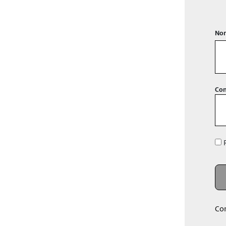
Nom
Con
R
Co