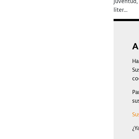
juventud, 
liter...
A
Ha
Su
co
Pa
su
Su
¿Y