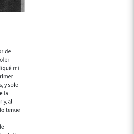
or de
oler
liqué mi
primer
, y solo
e la
 y, al
ilo tenue
de