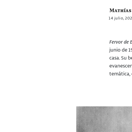
Mathías 
14 julio, 20
Fervor de 
junio de 1
casa. Su b
evanescenc
temática, 