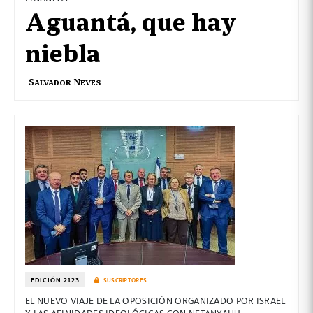
Aguantá, que hay
niebla
Salvador Neves
EDICIÓN 2123
SUSCRIPTORES
EL NUEVO VIAJE DE LA OPOSICIÓN ORGANIZADO POR ISRAEL
Y LAS AFINIDADES IDEOLÓGICAS CON NETANYAHU