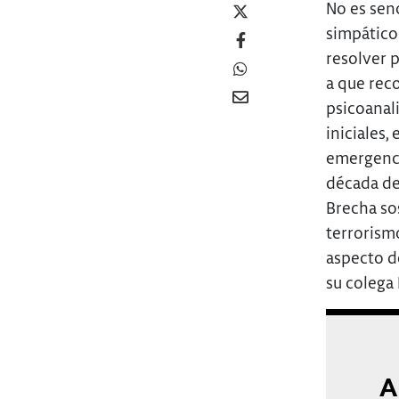
No es senc
simpático
resolver 
a que reco
psicoanal
iniciales,
emergencia
década del
Brecha sos
terrorism
aspecto d
su colega D
A