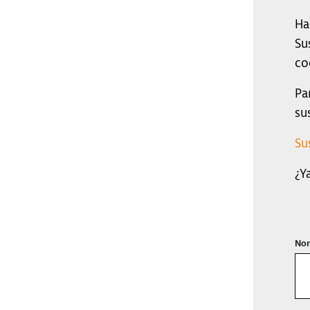
Ha
Su
co
Pa
su
Su
¿Y
Nom