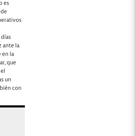
o es
ede
perativos
 días
 ante la
 en la
ar, que
 el
as un
mbién con