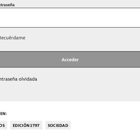
traseña
ecuérdame
ntraseña olvidada
EN:
OS
EDICIÓN 1797
SOCIEDAD