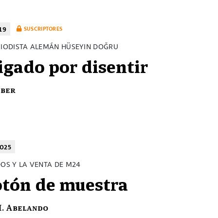
19
SUSCRIPTORES
RIODISTA ALEMÁN HÜSEYIN DOĞRU
igado por disentir
eber
025
DOS Y LA VENTA DE M24
otón de muestra
H. Abelando