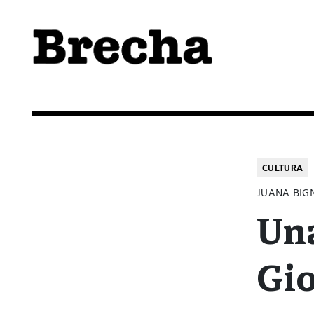
Semanario Brecha
Brecha
CULTURA
JUANA BIG
Una
Gi