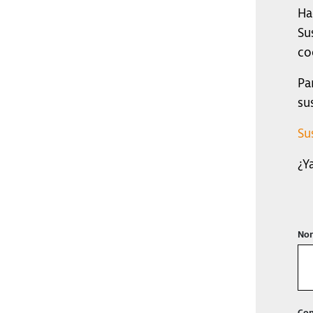
Ha
Su
co
Pa
su
Su
¿Y
Nom
Con