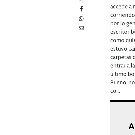
accede a r
corriendo
por lo ge
escritor b
como quie
estuvo ca
carpetas d
entrar a l
último bo
Bueno, no 
co...
A