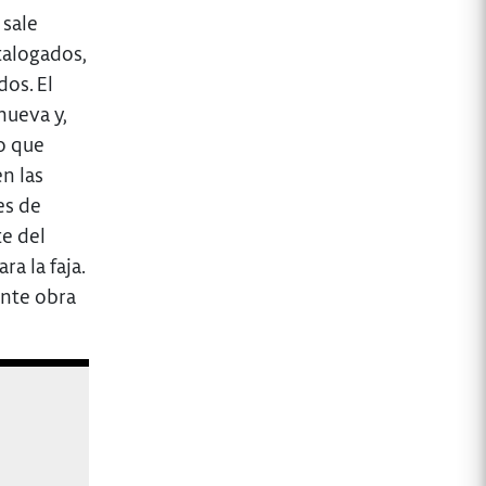
 sale
talogados,
os. El
nueva y,
o que
n las
es de
te del
a la faja.
ante obra