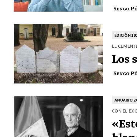
Sengo P
EDICIÓN 19
EL CEMENTE
Los s
Sengo P
ANUARIO 2
CON EL EX
«Est
blan