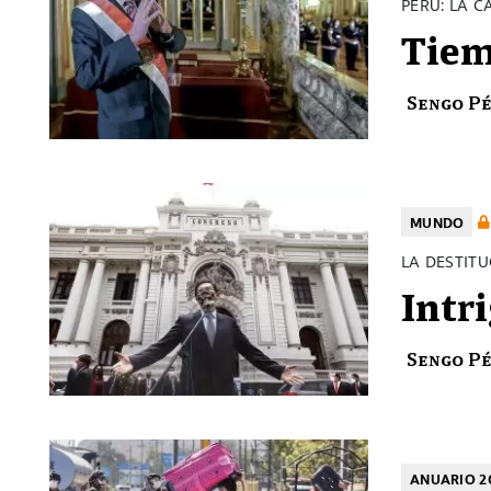
PERÚ: LA C
Tiem
Sengo P
MUNDO
LA DESTIT
Intr
Sengo P
ANUARIO 2