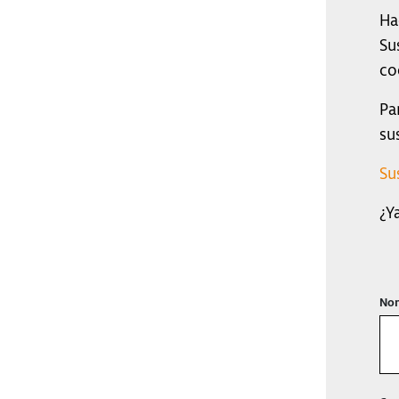
Ha
Su
co
Pa
su
Su
¿Y
Nom