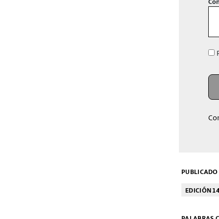
Con
R
Co
PUBLICADO 
EDICIÓN 1
PALABRAS C