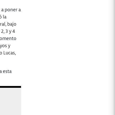
 a poner a
 la
al, bajo
2, 3 y 4
 momento
ayos y
o Lucas,
a esta