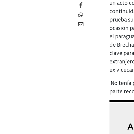
un acto c
continuid
prueba su
ocasión pa
el paragua
de Brecha
clave para
extranjer
ex vicecan
No tenía 
parte reco
A