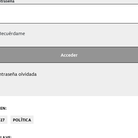
traseña
ecuérdame
ntraseña olvidada
EN:
417
POLÍTICA
LAVE: