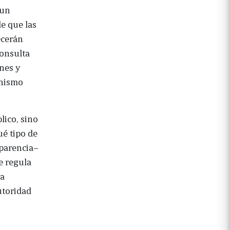
 un
de que las
ecerán
consulta
nes y
anismo
lico, sino
ué tipo de
sparencia–
e regula
la
utoridad