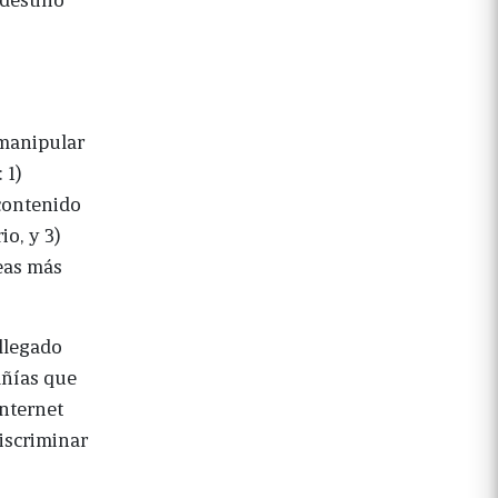
 manipular
 1)
 contenido
io, y 3)
neas más
llegado
ñías que
Internet
iscriminar