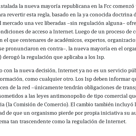
nstalada la nueva mayoría republicana en la Fcc comenzó
ra revertir esta regla, basado en la ya conocida doctrina 
l mercado una vez liberadas –sin regulación alguna– ofr
ndiciones de acceso a Internet. Luego de un proceso de 
n el que centenares de académicos, expertos, organizacio
se pronunciaron en contra–, la nueva mayoría en el org
s) derogó la regulación que aplicaba a los Isp.
 con la nueva decisión, Internet ya no es un servicio púb
ormación, como cualquier otro. Los Isp deben informar q
cen de la red –únicamente tendrán obligaciones de tran
ometidos a las leyes antimonopolio de tipo comercial qu
ia (la Comisión de Comercio). El cambio también incluyó 
ad de que un organismo pierde por propia iniciativa su a
ema tan trascendente como la regulación de Internet.