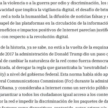
 a la violencia o a la guerra por odio y discriminación, los
vacidad que implica la vigilancia digital, el desafío de bri
a red a toda la humanidad, la difusión de noticias falsas y 
papel de las plataformas en la circulación de la informaci
beneficios e impactos positivos de Internet parecían justifi
con respecto a la revolución digital.
 de la historia, ya se sabe, no está a la vuelta de la esquina
de 2017 la administración de Donald Trump dio un paso 
al de cambiar la naturaleza de la red como fuerza democra
izada, al derogar la regla que garantizaba la “neutralidad 
ity
) a nivel del gobierno federal. Esta norma había sido a
deral Communications Commission (Fcc) durante la admini
Obama, y consideraba a Internet como un servicio público
garantizar a todos los ciudadanos igual acceso a los cont
or la red e impedir la discriminación de los paquetes de d
 factores como dispositivos, contenido, autor, origen y/o