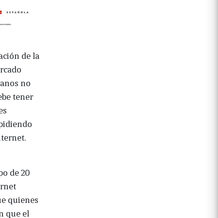
ación de la
ercado
canos no
ebe tener
es
mpidiendo
ternet.
po de 20
ernet
ue quienes
n que el