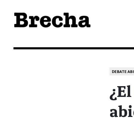
Semanario Brecha
Brecha
DEBATE AB
¿El
abi