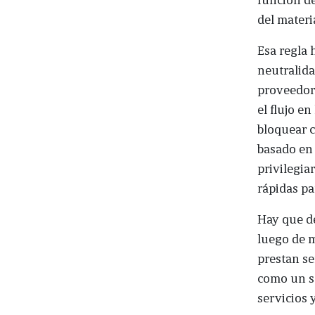
del materia
Esa regla 
neutralida
proveedore
el flujo en
bloquear c
basado en 
privilegia
rápidas pa
Hay que de
luego de m
prestan se
como un se
servicios 