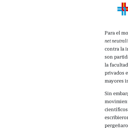
Para el mo
net neutral
contra la 
son partid
la faculta
privados e
mayores in
Sin embarg
movimient
científico
escribiero
pergeñaron