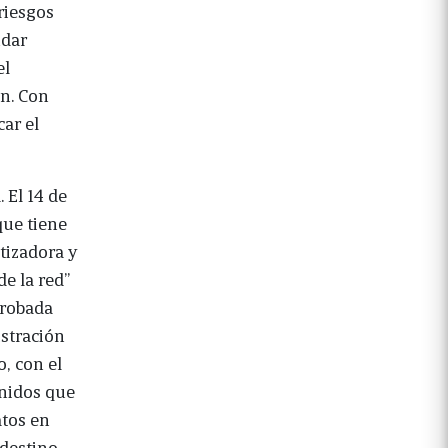
 riesgos
ndar
el
ón. Con
car el
. El 14 de
que tiene
tizadora y
de la red”
probada
stración
, con el
enidos que
atos en
 destino