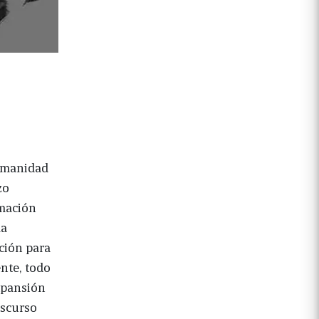
humanidad
zo
rmación
la
ución para
ente, todo
expansión
iscurso