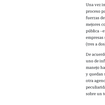
Una vez i
proceso pa
fuerzas de
mejores co
pública –e
empresas 
(tres a do
De acuerdo
uno de inf
manejo ha
y quedan s
otra agenc
peculiarid
sobre un t