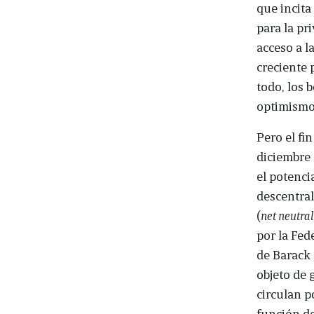
que incita
para la pri
acceso a l
creciente 
todo, los 
optimismo 
Pero el fin
diciembre 
el potenci
descentral
(
net neutral
por la Fe
de Barack 
objeto de 
circulan p
función de