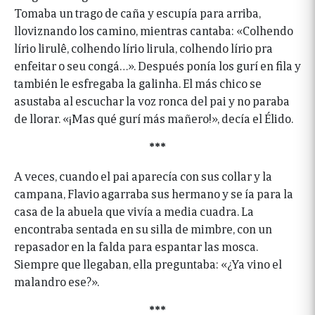
Tomaba un trago de caña y escupía para arriba,
lloviznando los camino, mientras cantaba: «Colhendo
lírio lirulê, colhendo lírio lirula, colhendo lírio pra
enfeitar o seu congá…». Después ponía los gurí en fila y
también le esfregaba la galinha. El más chico se
asustaba al escuchar la voz ronca del pai y no paraba
de llorar. «¡Mas qué gurí más mañero!», decía el Élido.
***
A veces, cuando el pai aparecía con sus collar y la
campana, Flavio agarraba sus hermano y se ía para la
casa de la abuela que vivía a media cuadra. La
encontraba sentada en su silla de mimbre, con un
repasador en la falda para espantar las mosca.
Siempre que llegaban, ella preguntaba: «¿Ya vino el
malandro ese?».
***