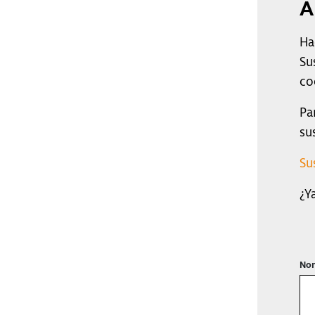
A
Ha
Su
co
Pa
su
Su
¿Y
Nom