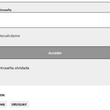
traseña
ecuérdame
ntraseña olvidada
EN:
046
URUGUAY