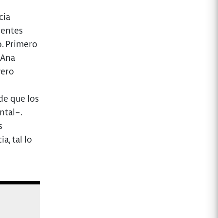
cia
rentes
o. Primero
 Ana
Pero
de que los
ntal–.
s
a, tal lo