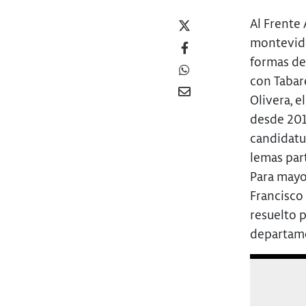
Al Frente 
montevide
formas de 
con Tabar
Olivera, e
desde 2015
candidatur
lemas par
Para mayo
Francisco 
resuelto p
departame