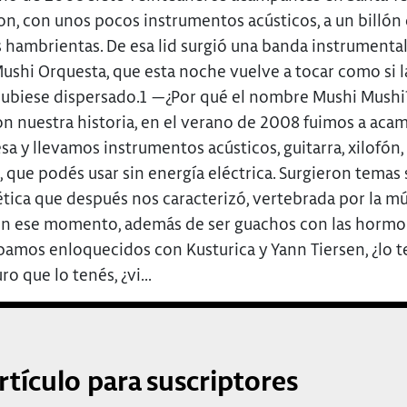
on, con unos pocos instrumentos acústicos, a un billón
hambrientas. De esa lid surgió una banda instrumental 
Mushi Orquesta, que esta noche vuelve a tocar como si l
hubiese dispersado.1 —¿Por qué el nombre Mushi Mush
on nuestra historia, en el verano de 2008 fuimos a aca
sa y llevamos instrumentos acústicos, guitarra, xilofón,
 que podés usar sin energía eléctrica. Surgieron temas 
ética que después nos caracterizó, vertebrada por la m
 En ese momento, además de ser guachos con las hormo
ábamos enloquecidos con Kusturica y Yann Tiersen, ¿lo 
o que lo tenés, ¿vi...
rtículo para suscriptores