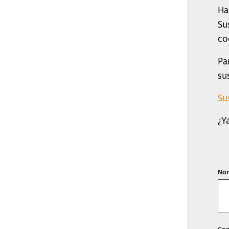
Ha
Su
co
Pa
su
Su
¿Y
Nom
Con