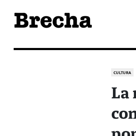
Semanario Brecha
Brecha
CULTURA
La
con
por