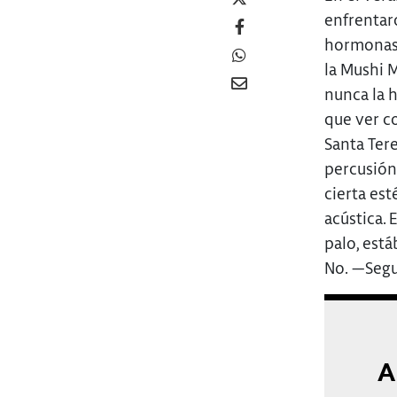
enfrentar
hormonas 
la Mushi 
nunca la 
que ver c
Santa Tere
percusión,
cierta est
acústica.
palo, est
No. —Segur
A