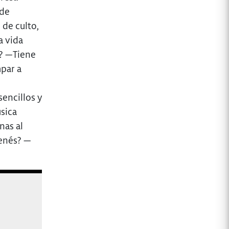
 de
de culto,
a vida
i? —Tiene
mpar a
sencillos y
úsica
nas al
tenés? —