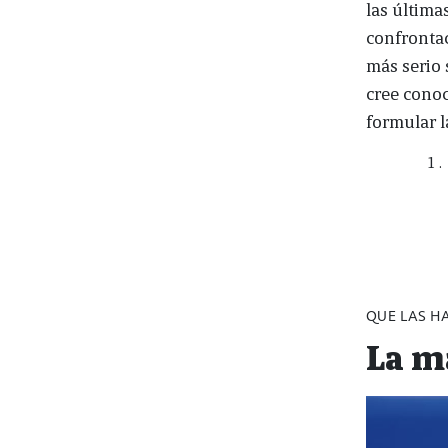
las última
confrontac
más serio 
cree conoc
formular l
QUE LAS HA
La m