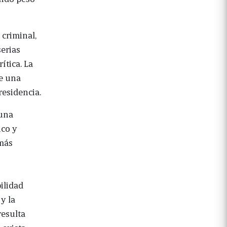
 criminal,
serias
ítica. La
de una
esidencia.
 una
ico y
 más
ilidad
y la
resulta