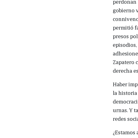
perdonan 
gobierno v
connivenci
permitió f
presos pol
episodios,
adhesiones
Zapatero c
derecha e
Haber imp
la histori
democracia
urnas. Y ta
redes soci
¿Estamos a