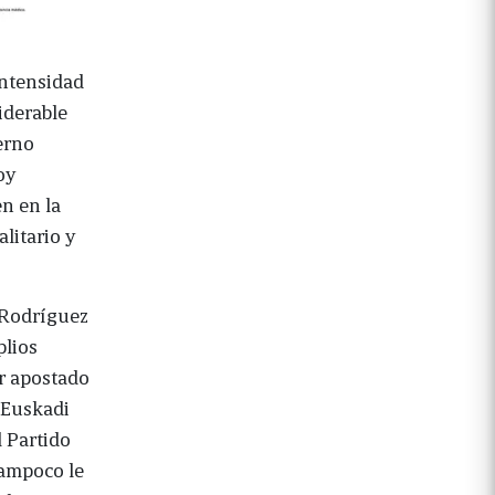
intensidad
iderable
erno
oy
n en la
litario y
 Rodríguez
plios
er apostado
(Euskadi
 Partido
Tampoco le