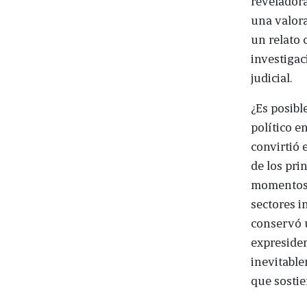
reveladora
una valora
un relato 
investiga
judicial.
¿Es posibl
político e
convirtió 
de los pri
momentos 
sectores i
conservó u
expresiden
inevitable
que sostie