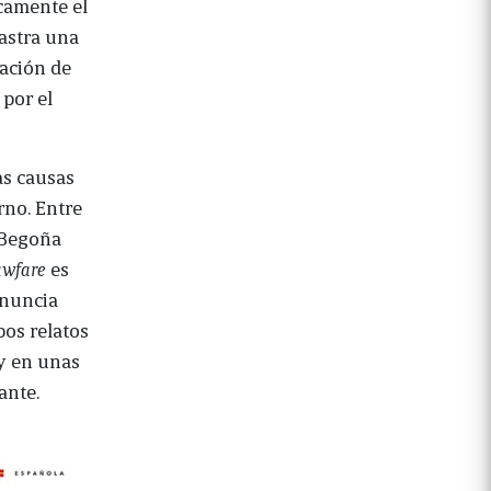
camente el
rastra una
zación de
 por el
as causas
rno. Entre
, Begoña
awfare
es
enuncia
bos relatos
 y en unas
ante.