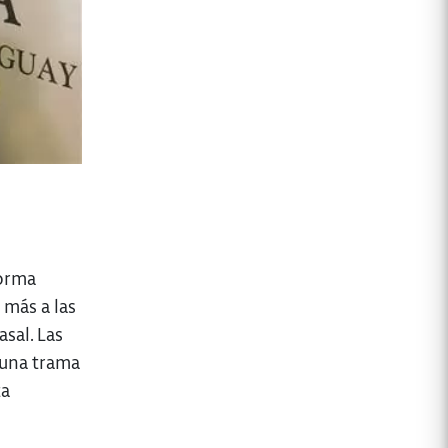
forma
 más a las
sal. Las
 una trama
ta