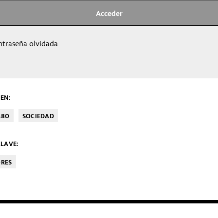
ntraseña olvidada
EN:
480
SOCIEDAD
LAVE:
ORES