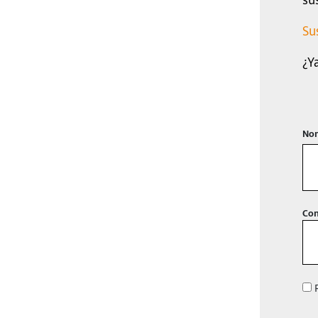
Su
¿Y
Nom
Con
R