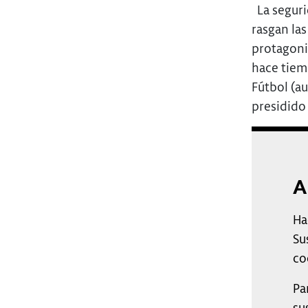
La segurid
rasgan las
protagoni
hace tiem
Fútbol (au
presidido
A
Ha
Su
co
Pa
su