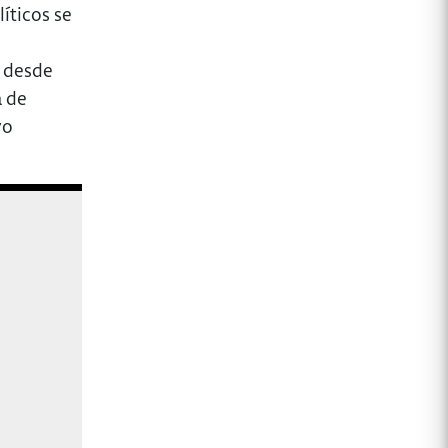
íticos se
o desde
a de
vo