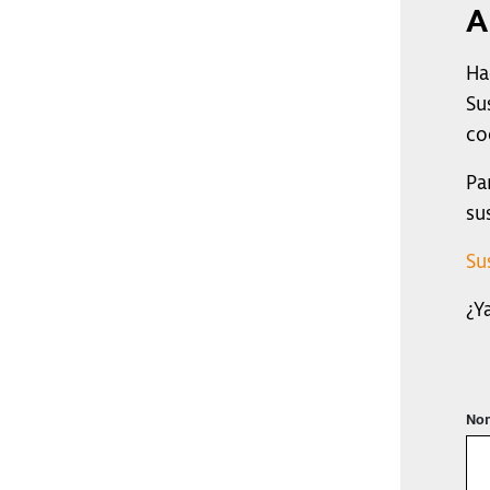
A
Ha
Su
co
Pa
su
Su
¿Y
Nom