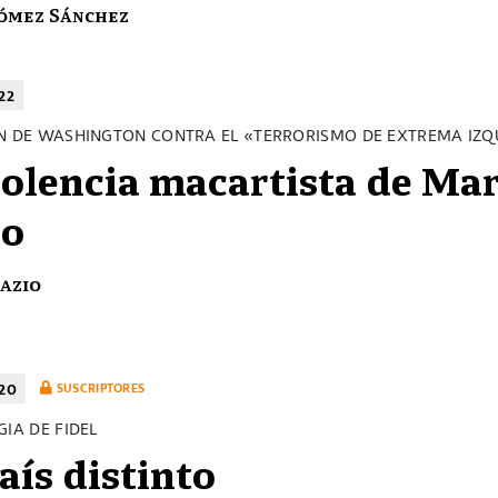
Gómez Sánchez
22
N DE WASHINGTON CONTRA EL «TERRORISMO DE EXTREMA IZQ
iolencia macartista de Ma
io
Fazio
120
SUSCRIPTORES
GIA DE FIDEL
aís distinto