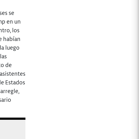
ses se
mp en un
tro, los
e habían
la luego
las
to de
asistentes
de Estados
arregle,
sario