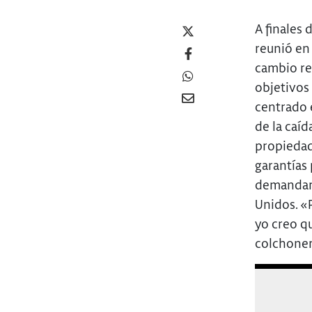
A finales
reunió en
cambio re
objetivos
centrado 
de la caíd
propiedad
garantías
demandaro
Unidos. «P
yo creo q
colchonero