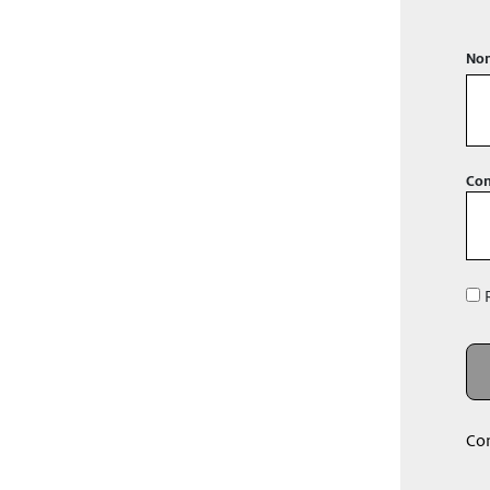
Nom
Con
R
Co