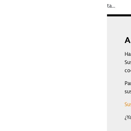
ta...
A
Ha
Su
co
Pa
su
Su
¿Y