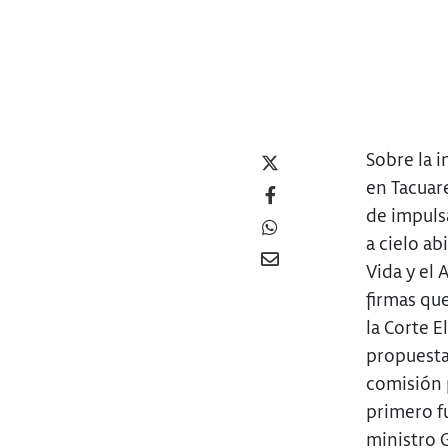
Sobre la i
en Tacuare
de impuls
a cielo a
Vida y el 
firmas que
la Corte E
propuesta
comisión p
primero f
ministro 