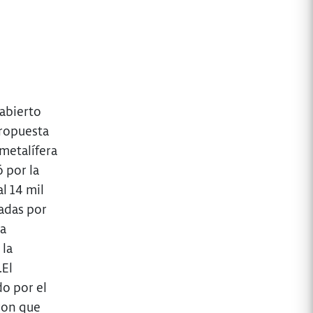
 abierto
propuesta
metalífera
 por la
l 14 mil
dadas por
la
 la
.El
do por el
eron que