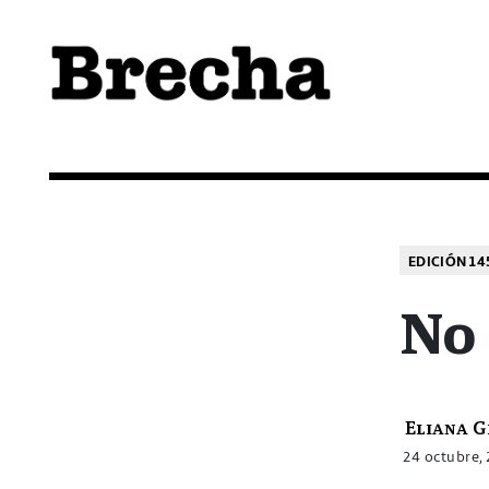
Semanario Brecha
Brecha
EDICIÓN 14
No 
Eliana G
24 octubre,