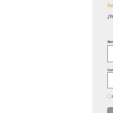
Su
¿Y
Nom
Con
R