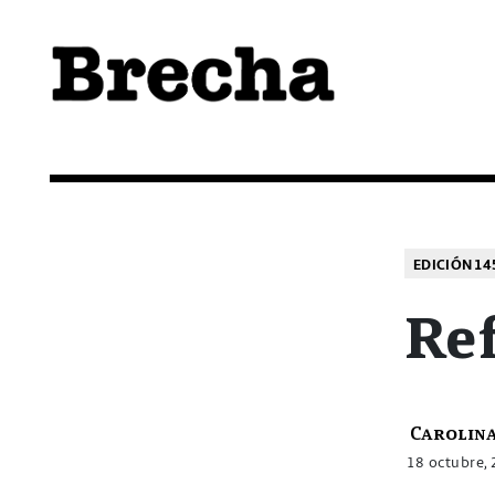
Semanario Brecha
Brecha
EDICIÓN 14
Ref
Carolin
18 octubre,