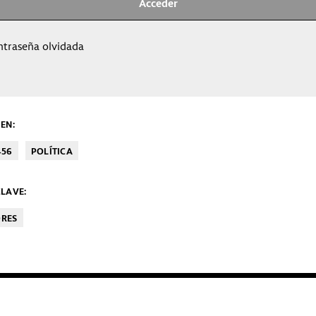
ntraseña olvidada
EN:
456
POLÍTICA
LAVE:
ORES