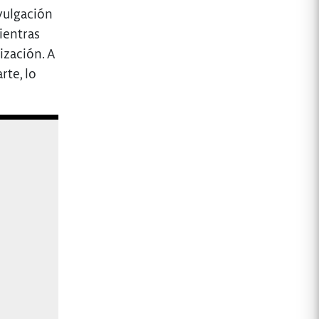
ivulgación
ientras
ización. A
rte, lo