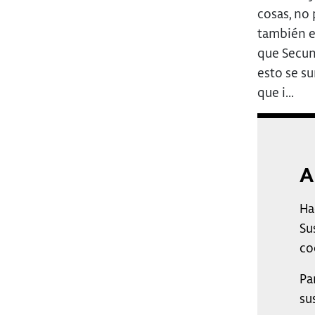
cosas, no 
también e
que Secun
esto se s
que i...
A
Ha
Su
co
Pa
su