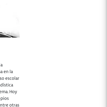
la
a en la
aso escolar
dística
lema. Hoy
opios
ntre otras